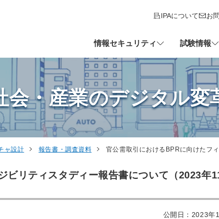
IPAについて
お
情報セキュリティ
試験情報
社会・産業のデジタル変
チャ設計
報告書・調査資料
官公需取引におけるBPRに向けたフィ
ビリティスタディー報告書について（2023年11
公開日：2023年1