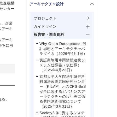
推進機構
アーキテクチャ設計
センター
プロジェクト
ら、企業
ガイドライン
ルアーキ
報告書・調査資料
るアーキ
Why Open Dataspaces: 設
PRに向
計思想とアーキテクチャパ
ラダイム（2026年4月1日）
実証実験用車両情報連携シ
ステム仕様書（仮仕様）
（2025年4月23日）
京都大学大学院法学研究科
附属法政策共同研究センタ
ー（KILAP）とのCPS-SoS
安全に関するガバナンスア
ーキテクチャの設計等に係
れる。
る共同調査研究について
（2025年3月31日）
Society5.0に資するシステ