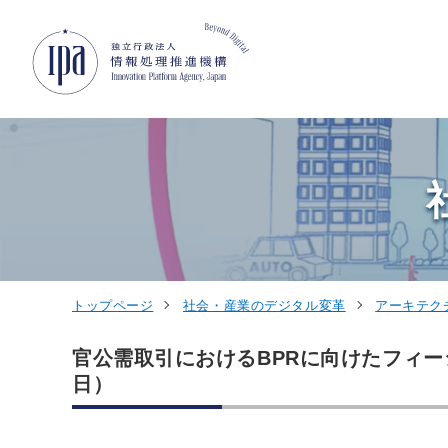
グローバルナビゲーションへジャンプ
コンテンツへジャンプ
フッターへジャンプ
トップページ
社会・産業のデジタル変革
アーキテク
官公需取引におけるBPRに向けたフィージ
日）