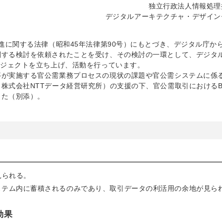
独立行政法人情報処理
デジタルアーキテクチャ・デザイン
進に関する法律（昭和45年法律第90号）にもとづき、デジタル庁か
関する検討を依頼されたことを受け、その検討の一環として、デジタ
ロジェクトを立ち上げ、活動を行っています。
等が実施する官公需業務プロセスの現状の課題や官公需システムに係
株式会社NTTデータ経営研究所）の支援の下、官公需取引におけるB
した（別添）。
見られる。
ステム内に蓄積されるのみであり、取引データの利活用の余地が見ら
効果