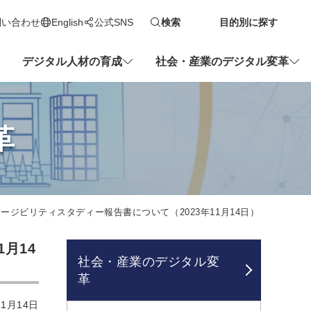
問い合わせ
English
公式SNS
検索
目的別に探す
新しいタブで開きます
デジタル人材の育成
社会・産業のデジタル変革
革
ージビリティスタディー報告書について（2023年11月14日）
月14
社会・産業のデジタル変
革
1月14日