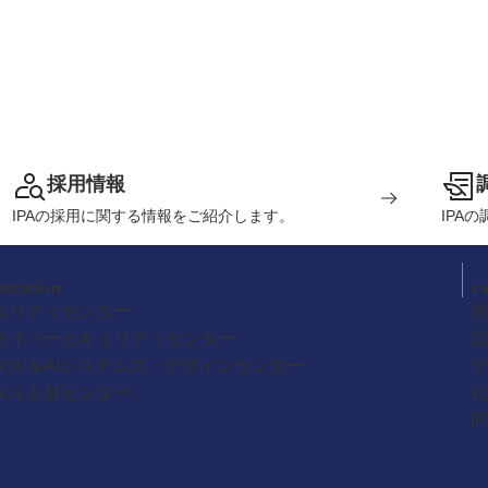
採用情報
IPAの採用に関する情報をご紹介します。
IPA
nization
c
ュリティセンター
情
サイバーセキュリティセンター
試
タル＆AIシステムズ・デザインセンター
デ
タル人材センター
社
I