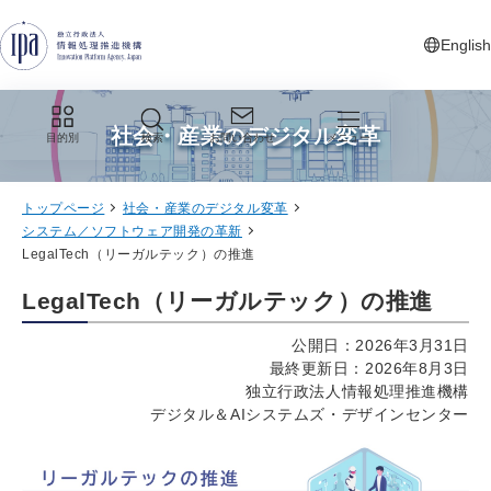
グローバルナビゲーションへジャンプ
コンテンツへジャンプ
フッターへジャンプ
English
新しいタ
社会・産業のデジタル変革
目的別
検索
お問い合わせ
メニュー
トップページ
社会・産業のデジタル変革
システム／ソフトウェア開発の革新
LegalTech（リーガルテック）の推進
LegalTech（リーガルテック）の推進
公開日：2026年3月31日
最終更新日：2026年8月3日
独立行政法人情報処理推進機構
デジタル＆AIシステムズ・デザインセンター