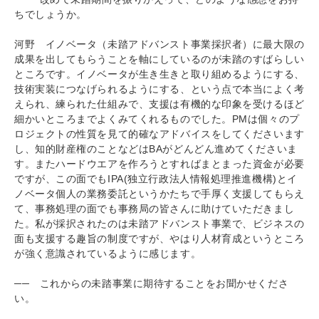
ちでしょうか。
河野 イノベータ（未踏アドバンスト事業採択者）に最大限の
成果を出してもらうことを軸にしているのが未踏のすばらしい
ところです。イノベータが生き生きと取り組めるようにする、
技術実装につなげられるようにする、という点で本当によく考
えられ、練られた仕組みで、支援は有機的な印象を受けるほど
細かいところまでよくみてくれるものでした。PMは個々のプ
ロジェクトの性質を見て的確なアドバイスをしてくださいます
し、知的財産権のことなどはBAがどんどん進めてくださいま
す。またハードウエアを作ろうとすればまとまった資金が必要
ですが、この面でもIPA(独立行政法人情報処理推進機構)とイ
ノベータ個人の業務委託というかたちで手厚く支援してもらえ
て、事務処理の面でも事務局の皆さんに助けていただきまし
た。私が採択されたのは未踏アドバンスト事業で、ビジネスの
面も支援する趣旨の制度ですが、やはり人材育成というところ
が強く意識されているように感じます。
── これからの未踏事業に期待することをお聞かせくださ
い。