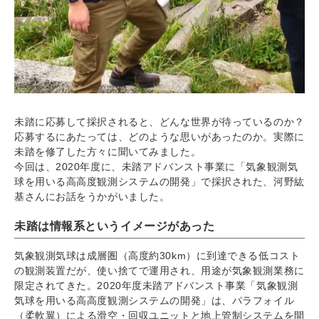
未踏に応募して採択されると、どんな世界が待っているのか？
応募するにあたっては、どのような思いがあったのか。実際に
未踏を修了した方々に聞いてみました。
今回は、2020年度に、未踏アドバンスト事業に「気象観測気
球を用いる高高度観測システムの開発」で採択された、河野紘
基さんにお話をうかがいました。
未踏は情報系というイメージがあった
気象観測気球は成層圏（高度約30km）に到達できる低コスト
の観測装置だが、使い捨てで運用され、用途が気象観測業務に
限定されてきた。2020年度未踏アドバンスト事業「気象観測
気球を用いる高高度観測システムの開発」は、パラフォイル
（柔軟翼）による滑空・回収ユニットと地上管制システムを開