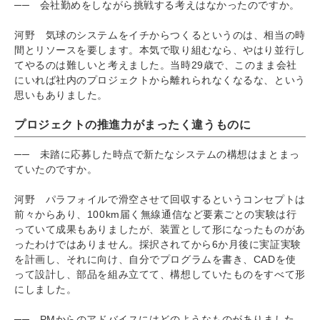
── 会社勤めをしながら挑戦する考えはなかったのですか。
河野 気球のシステムをイチからつくるというのは、相当の時
間とリソースを要します。本気で取り組むなら、やはり並行し
てやるのは難しいと考えました。当時29歳で、このまま会社
にいれば社内のプロジェクトから離れられなくなるな、という
思いもありました。
プロジェクトの推進力がまったく違うものに
── 未踏に応募した時点で新たなシステムの構想はまとまっ
ていたのですか。
河野 パラフォイルで滑空させて回収するというコンセプトは
前々からあり、100km届く無線通信など要素ごとの実験は行
っていて成果もありましたが、装置として形になったものがあ
ったわけではありません。採択されてから6か月後に実証実験
を計画し、それに向け、自分でプログラムを書き、CADを使
って設計し、部品を組み立てて、構想していたものをすべて形
にしました。
── PМからのアドバイスにはどのようなものがありました