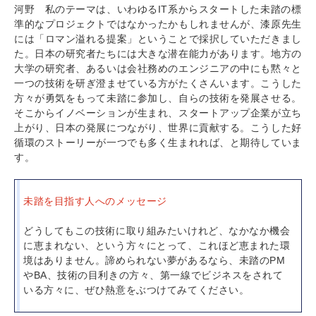
河野 私のテーマは、いわゆるIT系からスタートした未踏の標
準的なプロジェクトではなかったかもしれませんが、漆原先生
には「ロマン溢れる提案」ということで採択していただきまし
た。日本の研究者たちには大きな潜在能力があります。地方の
大学の研究者、あるいは会社務めのエンジニアの中にも黙々と
一つの技術を研ぎ澄ませている方がたくさんいます。こうした
方々が勇気をもって未踏に参加し、自らの技術を発展させる。
そこからイノベーションが生まれ、スタートアップ企業が立ち
上がり、日本の発展につながり、世界に貢献する。こうした好
循環のストーリーが一つでも多く生まれれば、と期待していま
す。
未踏を目指す人へのメッセージ
どうしてもこの技術に取り組みたいけれど、なかなか機会
に恵まれない、という方々にとって、これほど恵まれた環
境はありません。諦められない夢があるなら、未踏のPM
やBA、技術の目利きの方々、第一線でビジネスをされて
いる方々に、ぜひ熱意をぶつけてみてください。