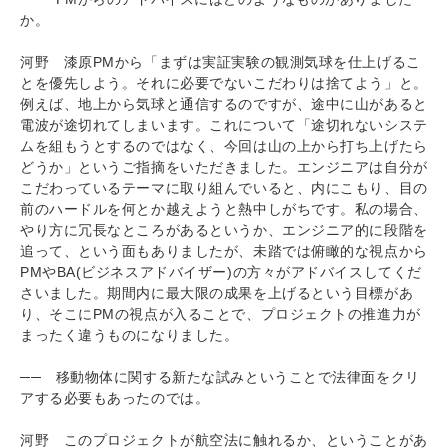
か。
河野 漆原PMから「まずは実証実験の観測気球を仕上げるこ
とを優先しよう。それに必要でないこだわりは捨てよう」と。
例えば、地上から気球と通信するのですが、途中に山があると
電波が途切れてしまいます。これについて「途切れないシステ
ムを組もうとするのではなく、今回は山の上から打ち上げたら
どうか」というご指摘をいただきました。エンジニアは自分が
こだわっているテーマに取り組んでいると、内にこもり、目の
前のハードルを何とか越えようと熱中しがちです。私の場合、
やり方に冗長なところがあるというか、エンジニア的に段階を
追って、という面もありましたが、未踏では俯瞰的な視点から
PМやBA(ビジネスアドバイザー)の方々がアドバイスしてくだ
さいました。期間内に最大限の成果を上げるという目標があ
り、そこにPМの視点が入ることで、プロジェクトの推進力が
まったく違うものになりました。
── 移動物体に関する新たな試みということで法律面をクリ
アする必要もあったのでは。
河野 このプロジェクトが航空法に触れるか、ということがあ