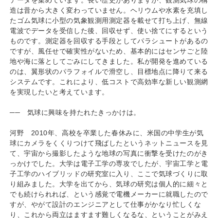
データを集めています。長い歴史がありますが、観測気球の構
造は昔から大きく変わっていません。ヘリウムや水素を充填し
たゴム気球に小型の気象観測用測定器を載せて打ち上げ、無線
電波でデータを受信した後、回収せず、使い捨てにするという
ものです。測定器を回収する手段としてパラシュートがあるの
ですが、風任せで確実性がないため、基本的にはセンサごと陸
地や海に落としてごみにしてきました。私が開発を進めている
のは、翼形状のパラフォイルで滑空し、目標地点に降りて来る
システムです。これにより、低コストで高効率な新しい観測網
を実現したいと考えています。
── 気球に興味を持たれたきっかけは。
河野 2010年、高校を卒業した春休みに、米国の中学生が気
球にカメラをくくりつけて飛ばしたというネットニュースを見
て、宇宙から撮影したような地球の写真に衝撃を受けたのがき
っかけでした。大学は電子工学の専攻でしたが、宇宙工学と電
子工学のハイブリッドの研究室に入り、ここで気球づくりに取
り組みました。大学を出てから、気球の研究は個人的に細々と
でも続けられれば、という感覚で電機メーカーに就職したので
すが、やがて設計のエンジニアとして仕事がかなり忙しくな
り、これから両立はますます難しくなるな、ということがみえ