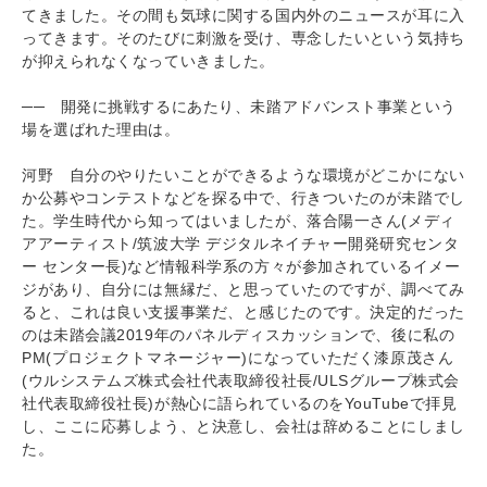
てきました。その間も気球に関する国内外のニュースが耳に入
ってきます。そのたびに刺激を受け、専念したいという気持ち
が抑えられなくなっていきました。
── 開発に挑戦するにあたり、未踏アドバンスト事業という
場を選ばれた理由は。
河野 自分のやりたいことができるような環境がどこかにない
か公募やコンテストなどを探る中で、行きついたのが未踏でし
た。学生時代から知ってはいましたが、落合陽一さん(メディ
アアーティスト/筑波大学 デジタルネイチャー開発研究センタ
ー センター長)など情報科学系の方々が参加されているイメー
ジがあり、自分には無縁だ、と思っていたのですが、調べてみ
ると、これは良い支援事業だ、と感じたのです。決定的だった
のは未踏会議2019年のパネルディスカッションで、後に私の
PM(プロジェクトマネージャー)になっていただく漆原茂さん
(ウルシステムズ株式会社代表取締役社長/ULSグループ株式会
社代表取締役社長)が熱心に語られているのをYouTubeで拝見
し、ここに応募しよう、と決意し、会社は辞めることにしまし
た。