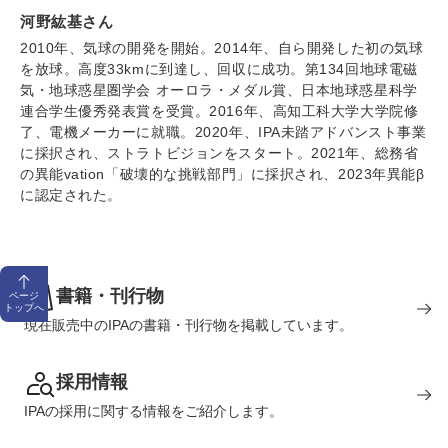
河野紘基さん
2010年、気球の開発を開始。2014年、自ら開発した初の気球
を放球。高度33kmに到達し、回収に成功。第134回地球電磁
気・地球惑星圏学会 オーロラ・メダル賞、日本地球惑星科学
連合学生優秀発表賞を受賞。2016年、高知工科大学大学院修
了、電機メーカーに就職。2020年、IPA未踏アドバンスト事業
に採択され、ストラトビジョンをスタート。2021年、総務省
の異能vation「破壊的な挑戦部門」に採択され、2023年異能β
に認定された。
書籍・刊行物
ページ
トップへ
現在販売中のIPAの書籍・刊行物を掲載しています。
採用情報
IPAの採用に関する情報をご紹介します。