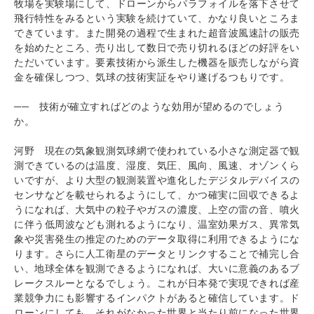
牧場を実験場にして、ドローンからパラフォイルを落下させて
飛行特性をみるという実験を続けていて、かなり良いところま
できています。また開発の過程で生まれた超音波風速計の販売
を始めたところ、売り出して数日で売り切れるほどの好評をい
ただいています。要素技術から派生した機器を販売しながら資
金を確保しつつ、気球の技術実証をやり遂げるつもりです。
── 技術が確立すればどのような効用が望めるのでしょう
か。
河野 現在の気象観測気球網で使われている小さな測定器で観
測できているのは温度、湿度、気圧、風向、風速、オゾンくら
いですが、より大型の観測装置や進化したデジタルデバイスの
センサなどを載せられるようにして、かつ確実に回収できるよ
うになれば、大気中の粒子やガスの濃度、上空の雷の音、噴火
に伴う低周波なども測れるようになり、温室効果ガス、異常気
象や災害発生の推定のためのデータ取得に利用できるようにな
ります。さらに人工衛星のデータとリンクすることで補完し合
い、地球全体を観測できるようになれば、大いに意義のあるブ
レークスルーとなるでしょう。これが日本発で実現できれば産
業競争力にも影響するインパクトがあると確信しています。ド
ローンにしても、それがなかった世界と当たり前になった世界