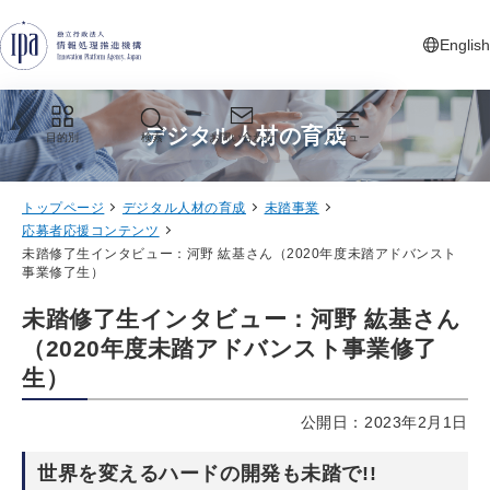
グローバルナビゲーションへジャンプ
コンテンツへジャンプ
フッターへジャンプ
English
新しいタ
デジタル人材の育成
目的別
検索
お問い合わせ
メニュー
トップページ
デジタル人材の育成
未踏事業
応募者応援コンテンツ
未踏修了生インタビュー：河野 紘基さん（2020年度未踏アドバンスト
事業修了生）
未踏修了生インタビュー：河野 紘基さん
（2020年度未踏アドバンスト事業修了
生）
公開日：2023年2月1日
世界を変えるハードの開発も未踏で!!