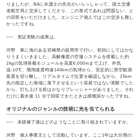
りましたが、BAに弁護士の先生がいらっしゃって、国土交通
省航空局と交渉してくださり、この形式であれば問題ない、と
の回答をいただけました。エンジニア個人ではこの交渉も難し
かったですね。
── 実証実験の成果は。
河野 東に海のある宮崎県の延岡市で行い、初回にしてはかな
りうまくいきました。高解像度の空撮システムを搭載した約
2kgの気球搭載モジュールを高度6,000mまで上げ、外気
温-10℃、飛翔速度時速140kmの気球から、安定的に滑空観測
装置を切り離し、リアルタイムで位置を確認しながら、25km
先の指定した海域に落下させるという容易ではない実験でした
から、打ち上げる前はかなりプレッシャーがありました。それ
だけに着水後 11 分で回収できたときは感慨深かったですね。
オリジナルのジャンルの技術に光を当てられる
── 未踏修了後はどのようなことに取り組まれていますか。
河野 個人事業主として活動しています。ここ1年は大分県の