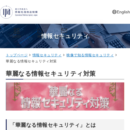
グローバルナビゲーションへジャンプ
コンテンツへジャンプ
フッターへジャンプ
English
新しいタ
情報セキュリティ
目的別
検索
お問い合わせ
メニュー
トップページ
情報セキュリティ
映像で知る情報セキュリティ
華麗なる情報セキュリティ対策
華麗なる情報セキュリティ対策
「華麗なる情報セキュリティ」とは