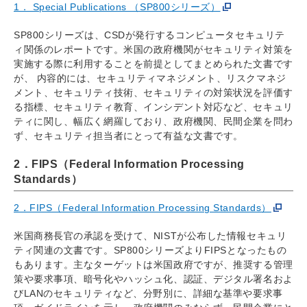
1． Special Publications （SP800シリーズ）
SP800シリーズは、CSDが発行するコンピュータセキュリテ
ィ関係のレポートです。米国の政府機関がセキュリティ対策を
実施する際に利用することを前提としてまとめられた文書です
が、 内容的には、セキュリティマネジメント、リスクマネジ
メント、セキュリティ技術、セキュリティの対策状況を評価す
る指標、セキュリティ教育、インシデント対応など、セキュリ
ティに関し、幅広く網羅しており、政府機関、民間企業を問わ
ず、セキュリティ担当者にとって有益な文書です。
2．FIPS（Federal Information Processing
Standards）
2．FIPS（Federal Information Processing Standards）
米国商務長官の承認を受けて、NISTが公布した情報セキュリ
ティ関連の文書です。SP800シリーズよりFIPSとなったもの
もあります。主なターゲットは米国政府ですが、推奨する管理
策や要求事項、暗号化やハッシュ化、認証、デジタル署名およ
びLANのセキュリティなど、分野別に、詳細な基準や要求事