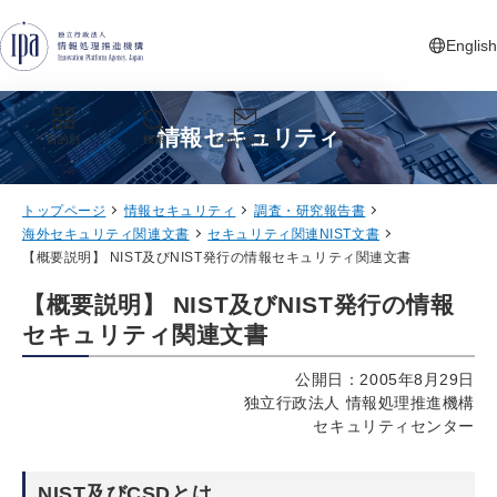
グローバルナビゲーションへジャンプ
コンテンツへジャンプ
フッターへジャンプ
English
新しいタ
情報セキュリティ
目的別
検索
お問い合わせ
メニュー
トップページ
情報セキュリティ
調査・研究報告書
海外セキュリティ関連文書
セキュリティ関連NIST文書
【概要説明】 NIST及びNIST発行の情報セキュリティ関連文書
【概要説明】 NIST及びNIST発行の情報
セキュリティ関連文書
公開日：2005年8月29日
独立行政法人 情報処理推進機構
セキュリティセンター
NIST及びCSDとは