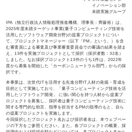
イノベーション部
未踏実施グループ
IPA（独立行政法人情報処理推進機構、理事長：齊藤裕）は、
2025年度未踏ターゲット事業(量子コンピューティング技術を
活用したソフトウェア開発分野)の提案プロジェクトについ
て、プロジェクトマネージャー（以下「PM」という。）を含
む審査員による審査及び事業審査委員会での審議の結果を踏ま
え、13件を実施プロジェクトとして採択（採択者数：32名）
しました。なお採択プロジェクト13件のうち1件は、2022年
度から募集を開始した「カーボンニュートラル部門」からの採
択です。
本事業は、次世代ITを活用する先進分野IT人材の発掘・育成を
目的として実施しており、「量子コンピューティング技術を活
用したソフトウェア開発」 に強い関心を持つ人材から提案プ
ロジェクトを募集し、採択者は量子コンピューティング技術に
関する専門的な助言、指導を担当するPMの指導のもと、自ら
の提案プロジェクトを実施します。
今回採択したプロジェクト名および採択者名は、本ウェブペー
ジの下方をご参照ください。また、各プロジェクトの概要、採
択理由および採択金額などについては、各プロジェクト名から