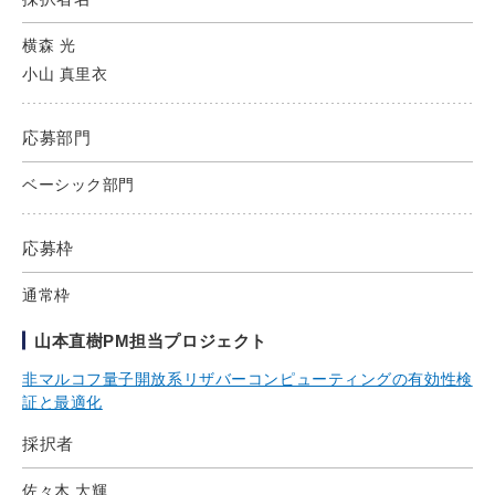
横森 光
小山 真里衣
応募部門
ベーシック部門
応募枠
通常枠
山本直樹PM担当プロジェクト
非マルコフ量子開放系リザバーコンピューティングの有効性検
証と最適化
採択者
佐々木 大輝