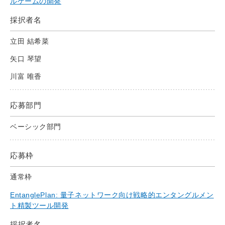
ルゲームの開発
採択者名
立田 結希菜
矢口 琴望
川富 唯香
応募部門
ベーシック部門
応募枠
通常枠
EntanglePlan: 量子ネットワーク向け戦略的エンタングルメン
ト精製ツール開発
採択者名