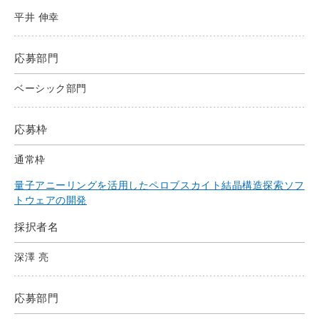
平井 伸幸
応募部門
ベーシック部門
応募枠
通常枠
量子アニーリングを活用したペロブスカイト結晶構造探索ソフ
トウェアの開発
採択者名
深澤 亮
応募部門