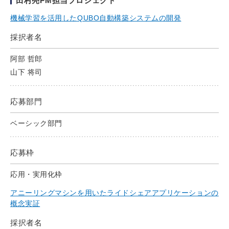
田村亮PM担当プロジェクト
機械学習を活用したQUBO自動構築システムの開発
採択者名
阿部 哲郎
山下 将司
応募部門
ベーシック部門
応募枠
応用・実用化枠
アニーリングマシンを用いたライドシェアアプリケーションの
概念実証
採択者名