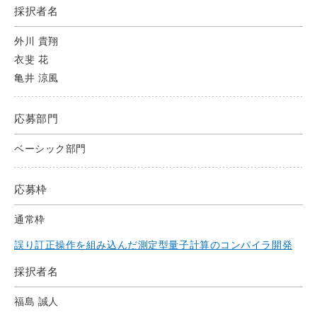
採択者名
外川 貴翔
衣斐 花
亀井 涼風
応募部門
ベーシック部門
応募枠
通常枠
誤り訂正操作を組み込んだ測定型量子計算のコンパイラ開発
採択者名
福島 誠人