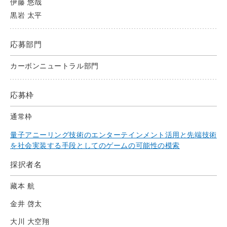
伊藤 悠哉
黒岩 太平
応募部門
カーボンニュートラル部門
応募枠
通常枠
量子アニーリング技術のエンターテインメント活用と先端技術
を社会実装する手段としてのゲームの可能性の模索
採択者名
藏本 航
金井 啓太
大川 大空翔