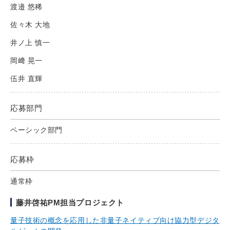
渡邉 悠稀
佐々木 大地
井ノ上 慎一
岡﨑 晃一
伍井 直輝
応募部門
ベーシック部門
応募枠
通常枠
藤井啓祐PM担当プロジェクト
量子技術の概念を応用した非量子ネイティブ向け協力型デジタ