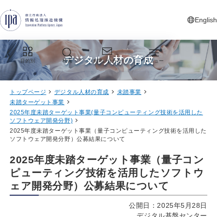
グローバルナビゲーションへジャンプ
コンテンツへジャンプ
フッターへジャンプ
English
新しいタ
デジタル人材の育成
目的別
検索
お問い合わせ
メニュー
トップページ
デジタル人材の育成
未踏事業
未踏ターゲット事業
2025年度未踏ターゲット事業(量子コンピューティング技術を活用した
ソフトウェア開発分野)
2025年度未踏ターゲット事業（量子コンピューティング技術を活用した
ソフトウェア開発分野）公募結果について
2025年度未踏ターゲット事業（量子コン
ピューティング技術を活用したソフトウ
ェア開発分野）公募結果について
公開日：2025年5月28日
デジタル基盤センター