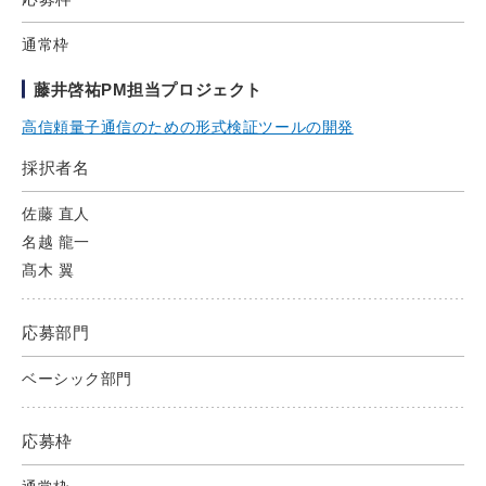
通常枠
藤井啓祐PM担当プロジェクト
高信頼量子通信のための形式検証ツールの開発
採択者名
佐藤 直人
名越 龍一
髙木 翼
応募部門
ベーシック部門
応募枠