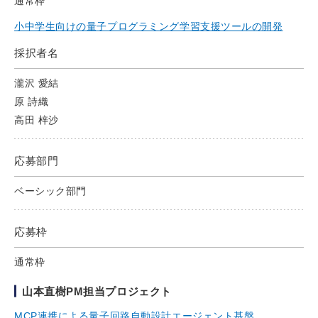
通常枠
小中学生向けの量子プログラミング学習支援ツールの開発
採択者名
瀧沢 愛結
原 詩織
高田 梓沙
応募部門
ベーシック部門
応募枠
通常枠
山本直樹PM担当プロジェクト
MCP連携による量子回路自動設計エージェント基盤