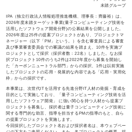
未踏グループ
IPA（独立行政法人情報処理推進機構、理事長：齊藤裕）は、
2026年度未踏ターゲット事業(量子コンピューティング技術を
活用したソフトウェア開発分野)の公募結果を公開しました。
2026年度は25件の提案プロジェクトがあり、プロジェクトマ
ネージャー（以下「PM」という。）を含む審査員による審査
及び事業審査委員会での審議の結果を踏まえ、10件を実施プ
ロジェクトとして採択（採択者数：22名）しました。なお採
択プロジェクト10件のうち2件は2022年度から募集を開始し
た「カーボンニュートラル部門」からの採択、1件は以前実施
したプロジェクトの応用・発展的な内容である「応用・実用化
枠」からの採択です。
本事業は、次世代ITを活用する先進分野IT人材の発掘・育成を
目的として実施しており、「量子コンピューティング技術を活
用したソフトウェア開発」 に強い関心を持つ人材から提案プ
ロジェクトを募集し、採択者は量子コンピューティング技術に
関する専門的な助言、指導を担当するPMの指導のもと、自ら
の提案プロジェクトを実施します。
今回採択したプロジェクト名および採択者名は、本ウェブペー
ジの下方をご参照ください。また、各プロジェクトの概要、採