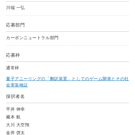
川端 一弘
応募部門
カーボンニュートラル部門
応募枠
通常枠
量子アニーリングの「翻訳装置」としてのゲーム開発とその社
会実装検証
採択者名
平井 伸幸
藏本 航
大川 大空翔
金井 啓太