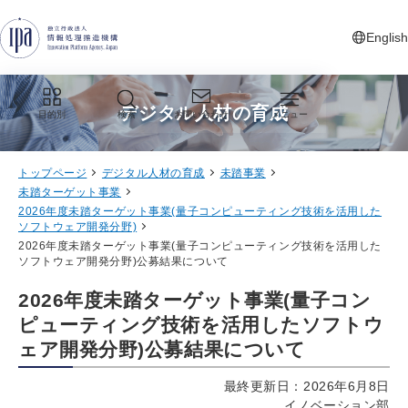
グローバルナビゲーションへジャンプ
コンテンツへジャンプ
フッターへジャンプ
English
新しいタ
デジタル人材の育成
目的別
検索
お問い合わせ
メニュー
トップページ
デジタル人材の育成
未踏事業
未踏ターゲット事業
2026年度未踏ターゲット事業(量子コンピューティング技術を活用した
ソフトウェア開発分野)
2026年度未踏ターゲット事業(量子コンピューティング技術を活用した
ソフトウェア開発分野)公募結果について
2026年度未踏ターゲット事業(量子コン
ピューティング技術を活用したソフトウ
ェア開発分野)公募結果について
最終更新日：2026年6月8日
イノベーション部