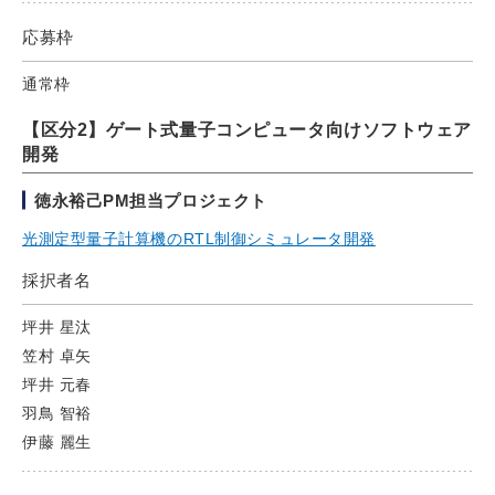
応募枠
通常枠
【区分2】ゲート式量子コンピュータ向けソフトウェア
開発
徳永裕己PM担当プロジェクト
光測定型量子計算機のRTL制御シミュレータ開発
採択者名
坪井 星汰
笠村 卓矢
坪井 元春
羽鳥 智裕
伊藤 麗生