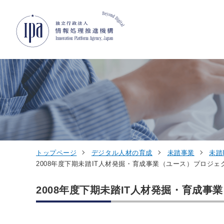
グローバルナビゲーションへジャンプ
コンテンツへジャンプ
フッターへジャンプ
トップページ
デジタル人材の育成
未踏事業
未踏
2008年度下期未踏IT人材発掘・育成事業（ユース）プロジェ
2008年度下期未踏IT人材発掘・育成