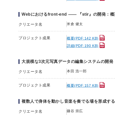
Webにおけるfront-end —— 『stir』の開発：
米倉 健太
クリエータ名
プロジェクト成果
概要(PDF:142 KB)
詳細(PDF:190 KB)
大規模な3次元写真データの編集システムの開発
本田 浩一郎
クリエータ名
プロジェクト成果
概要(PDF:157 KB)
複数人で身体を動かし音楽を奏でる場を形成す
鎌谷 崇広
クリエータ名