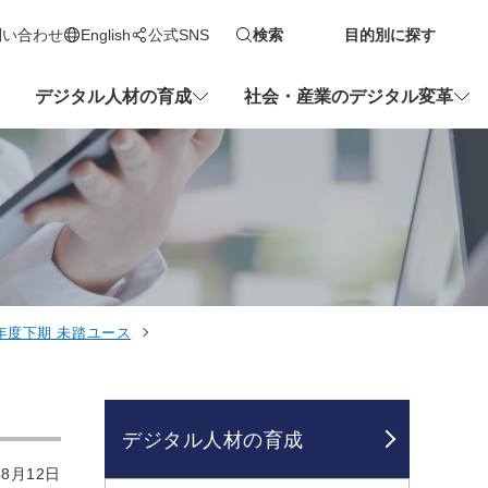
問い合わせ
English
公式SNS
検索
目的別に探す
新しいタブで開きます
デジタル人材の育成
社会・産業のデジタル変革
8年度下期 未踏ユース
デジタル人材の育成
8月12日