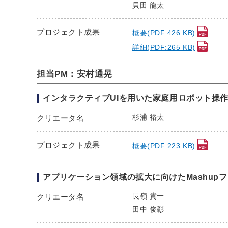
貝田 龍太
プロジェクト成果
概要(PDF:426 KB)
詳細(PDF:265 KB)
担当PM：安村通晃
インタラクティブUIを用いた家庭用ロボット操
杉浦 裕太
クリエータ名
プロジェクト成果
概要(PDF:223 KB)
アプリケーション領域の拡大に向けたMashup
長嶺 貴一
クリエータ名
田中 俊彰