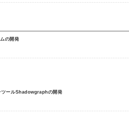
テムの開発
ルShadowgraphの開発