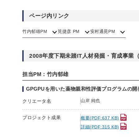
ページ内リンク
竹内郁雄PM
筧捷彦 PM
安村通晃PM
2008年度下期未踏IT人材発掘・育成事
担当PM：竹内郁雄
GPGPUを用いた薬物親和性評価プログラムの開
山岸 純也
クリエータ名
プロジェクト成果
概要(PDF:637 KB)
詳細(PDF:315 KB)