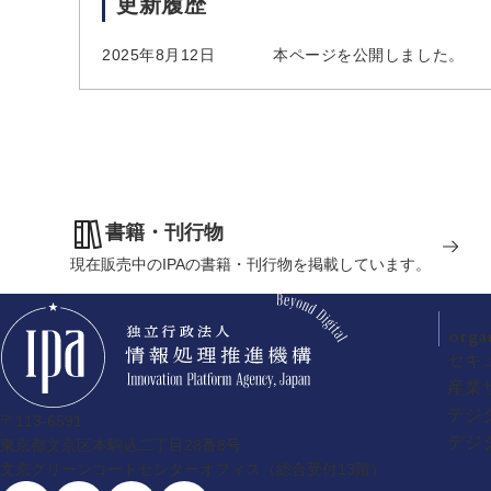
更新履歴
2025年8月12日
本ページを公開しました。
書籍・刊行物
現在販売中のIPAの書籍・刊行物を掲載しています。
orga
セキ
産業
デジ
〒113-6591
デジ
東京都文京区本駒込二丁目28番8号
文京グリーンコートセンターオフィス（総合受付13階）