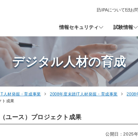
IPAについて
お
情報セキュリティ
試験情報
デジタル人材の育成
IT人材発掘・育成事業
2008年度未踏IT人材発掘・育成事業
200
クト成果
事業（ユース）プロジェクト成果
公開日：2025年