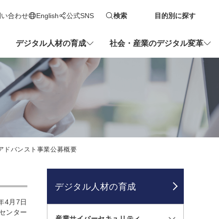
問い合わせ
English
公式SNS
検索
目的別に探す
新しいタブで開きます
デジタル人材の育成
社会・産業のデジタル変革
踏アドバンスト事業公募概要
デジタル人材の育成
年4月7日
成センター
産業サイバーセキュリティ