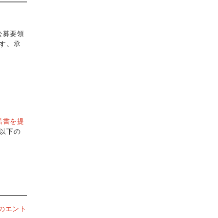
公募要領
す。承
諾書を提
以下の
のエント