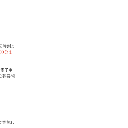
切時刻ま
00分ま
、電子申
公募要領
で実施し