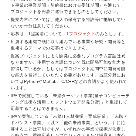
ト事業の事業期間（契約書における委託期間）を通じて、
プロジェクトを円滑に遂行できるものとしてください。
提案内容については、他人の保有する特許等に抵触してい
ないか十分注意してください。
応募は、1提案者について、
1プロジェクト
のみとします。
所属する組織で既に取り組んでいる事業や研究・開発等と
重複するテーマでの応募はできません。
提案プロジェクトにより開発に必要なプログラム言語は異
なりますが、使用する言語について既に開発可能な能力を
習得しているか、もしくはプロジェクト期間中に開発可能
な能力を習得していただく必要があります。当該分野にお
いてはPythonやMatlab、C/C++などの言語がよく使われて
います。
IPAで実施している「未踏ターゲット事業(量子コンピューテ
ィング技術を活用したソフトウェア開発分野)」と重複して
応募することはできません。
IPAで実施している「未踏IT人材発掘・育成事業」「未踏ア
ドバンスト事業」（以下「他の未踏事業」という。）に応
募することは可能ですが、いずれかの事業で採択が決定し
た時点で、重複応募したプロジェクトまたは提案者は本公