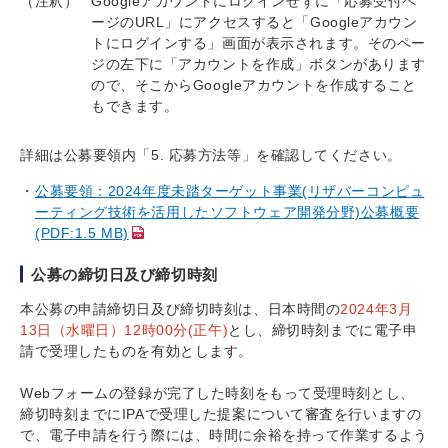
（注釈）
Googleアカウントにログインせずに「応募受付ペ
ージのURL」にアクセスすると「Googleアカウン
トにログインする」画面が表示されます。そのペー
ジの左下に「アカウントを作成」ボタンがあります
ので、そこからGoogleアカウントを作成すること
もできます。
詳細は公募要領内「5. 応募方法等」を確認してください。
公募要領：2024年度未踏ターゲット事業(リザバーコンピュ
ーティング技術を活用したソフトウェア開発分野)公募概要
(PDF:1.5 MB)
公募の締切日及び締切時刻
本公募の申請締切日及び締切時刻は、日本時間の
2024年3月
13日（水曜日）12時00分(正午)
とし、締切時刻までに電子申
請で受理したものを有効とします。
Webフォームの登録が完了した時刻をもって受理時刻とし、
締切時刻までにIPAで受理した提案について審査を行いますの
で、電子申請を行う際には、時間に余裕を持って作業するよう