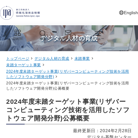
グローバルナビゲーションへジャンプ
コンテンツへジャンプ
フッターへジャンプ
English
新しいタ
デジタル人材の育成
目的別
検索
お問い合わせ
メニュー
トップページ
デジタル人材の育成
未踏事業
未踏ターゲット事業
2024年度未踏ターゲット事業(リザバーコンピューティング技術を活用
したソフトウェア開発分野)
2024年度未踏ターゲット事業(リザバーコンピューティング技術を活用
したソフトウェア開発分野)公募概要
2024年度未踏ターゲット事業(リザバー
コンピューティング技術を活用したソフ
トウェア開発分野)公募概要
最終更新日：2024年2月28日
デジタル基盤センター