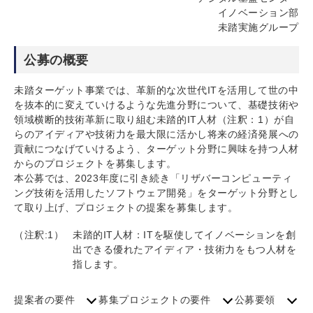
イノベーション部
未踏実施グループ
公募の概要
未踏ターゲット事業では、革新的な次世代ITを活用して世の中
を抜本的に変えていけるような先進分野について、基礎技術や
領域横断的技術革新に取り組む未踏的IT人材（注釈：1）が自
らのアイディアや技術力を最大限に活かし将来の経済発展への
貢献につなげていけるよう、ターゲット分野に興味を持つ人材
からのプロジェクトを募集します。
本公募では、2023年度に引き続き「リザバーコンピューティ
ング技術を活用したソフトウェア開発」をターゲット分野とし
て取り上げ、プロジェクトの提案を募集します。
（注釈:1）
未踏的IT人材：ITを駆使してイノベーションを創
出できる優れたアイディア・技術力をもつ人材を
指します。
提案者の要件
募集プロジェクトの要件
公募要領