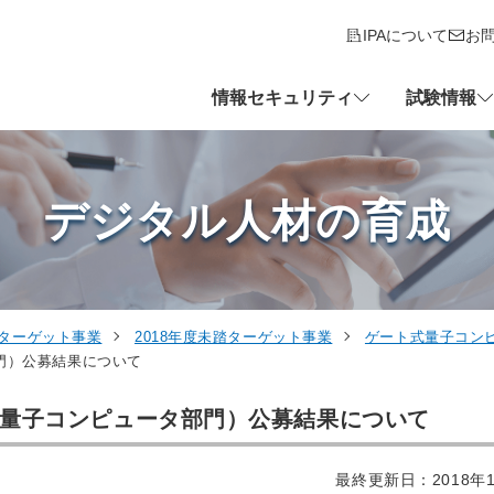
IPAについて
お
情報セキュリティ
試験情報
デジタル人材の育成
ターゲット事業
2018年度未踏ターゲット事業
ゲート式量子コン
門）公募結果について
式量子コンピュータ部門）公募結果について
最終更新日：2018年1