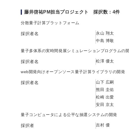
藤井啓祐PM担当プロジェクト 採択数：4件
分散量子計算プラットフォーム
永山 翔太
採択者名
中島 博敬
量子多体系の実時間発展シミュレーションプログラムの
松澤 優太
採択者名
web開発向けオープンソース量子計算ライブラリの開発
山下 広嗣
採択者名
熊田 圭佑
松崎 出愛
安田 京太
量子コンピュータによる公平な抽選システムの開発
吉村 優
採択者