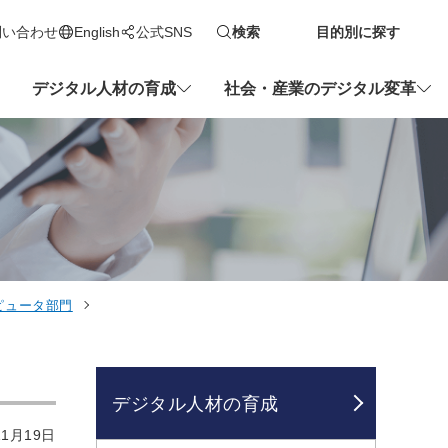
問い合わせ
English
公式SNS
検索
目的別に探す
新しいタブで開きます
デジタル人材の育成
社会・産業のデジタル変革
ピュータ部門
デジタル人材の育成
1月19日