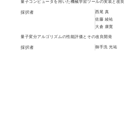
量子コンピュータを用いた機械学習ツールの実装と改良
西尾 真
採択者
佐藤 綾祐
大倉 康寛
量子変分アルゴリズムの性能評価とその改良開発
御手洗 光祐
採択者