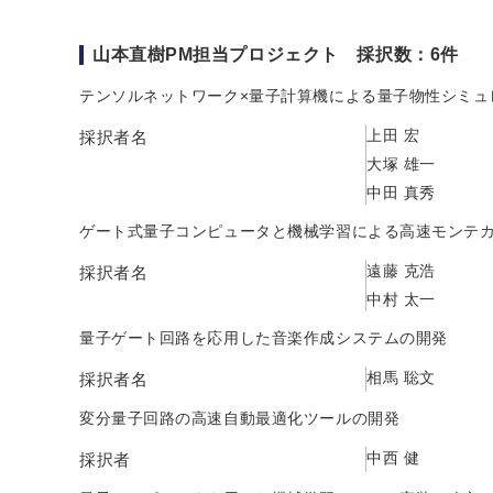
山本直樹PM担当プロジェクト 採択数：6件
テンソルネットワーク×量子計算機による量子物性シミュ
上田 宏
採択者名
大塚 雄一
中田 真秀
ゲート式量子コンピュータと機械学習による高速モンテ
遠藤 克浩
採択者名
中村 太一
量子ゲート回路を応用した音楽作成システムの開発
相馬 聡文
採択者名
変分量子回路の高速自動最適化ツールの開発
中西 健
採択者