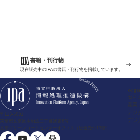
書籍・刊行物
現在販売中のIPAの書籍・刊行物を掲載しています。
orga
セキ
産業
デジ
〒113-6591
デジ
東京都文京区本駒込二丁目28番8号
文京グリーンコートセンターオフィス（総合受付13階）