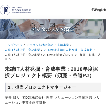
グローバルナビゲーションへジャンプ
コンテンツへジャンプ
フッターへジャンプ
English
新しいタ
デジタル人材の育成
目的別
検索
お問い合わせ
メニュー
トップページ
デジタル人材の育成
未踏事業
未踏IT人材発掘・育成事業
2018年度未踏IT人材発掘・育成事業
未踏IT人材発掘・育成事業：2018年度採択プロジェクト概要（須藤・谷
道PJ）
未踏IT人材発掘・育成事業：2018年度採
択プロジェクト概要（須藤・谷道PJ）
1．担当プロジェクトマネージャー
藤井 彰人（KDDI株式会社 理事 ソリューション事業本部 ソリ
ューション事業企画本部長）