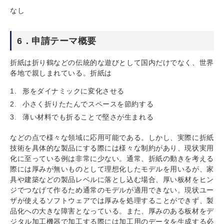
なし
6．申請テーマ概要
折紙は折り鶴などの伝統的な遊びとして国内だけでなく、世界
各地で親しまれている。折紙は
形をダイナミックに変化させる
小さく折りたたんでスペースを節約する
薄い材料でも折ることで堅さが生まれる
などの点で様々な領域に応用可能である。しかし、実際に折紙
技術を具体的な製品にする際には様々な制約があり、現状実用
化に至っている例は非常に少ない。通常、折紙の動きを考える
際には厚みが無いものとして理想化したモデルを用いるが、家
具や建築などの製品レベルに落とし込む場合、厚い板材をヒン
ジでつなげて作るため通常のモデルが適用できない。現状ユー
ザが使えるソフトウェアでは厚みを処理することができず、製
品化への大きな障害となっている。また、厚みのある板材をデ
ジタル加工機器で加工する際には加工用のデータを生成する必