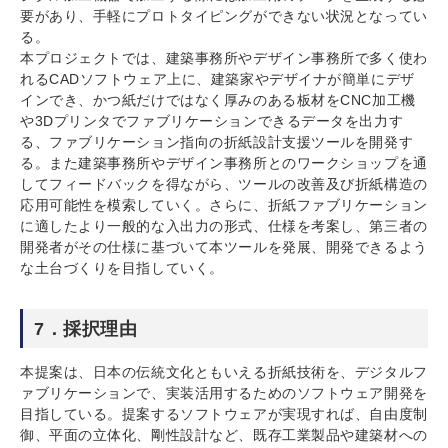
要があり、手軽にプロトタイピングができない状況となってい
る。
本プロジェクトでは、建築事務所やデザイン事務所で多く使わ
れるCADソフトウェア上に、建築家やデザイナが簡単にデザ
インでき、かつ紙だけではなく厚みのある板材をCNC加工機
や3Dプリンタでファブリケーションできるデータを出力す
る、ファブリケーション指向の折紙設計支援ツールを開発す
る。また建築事務所やデザイン事務所とのワークショップを通
してフィードバックを得ながら、ツールの改善及び折紙構造の
応用可能性を模索していく。さらに、折紙ファブリケーション
に適したより一般的な入出力の形式、仕様を考案し、第三者の
開発者がその仕様に基づいて本ツールを発展、開発できるよう
な土台づくりを目指していく。
7．採択理由
本提案は、日本の伝統文化ともいえる折紙技術を、デジタルフ
ァブリケーションで、実装活用するためのソフトウェア開発を
目指している。提案するソフトウェアが実現すれば、自由度制
御、平面の立体化、剛性設計など、既存工業製品や建築材への