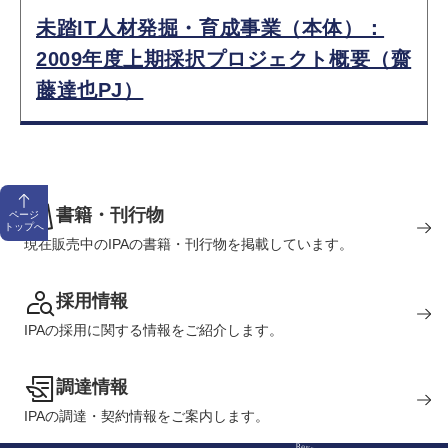
未踏IT人材発掘・育成事業（本体）：
2009年度上期採択プロジェクト概要（齋
藤達也PJ）
書籍・刊行物
ページ
トップへ
現在販売中のIPAの書籍・刊行物を掲載しています。
採用情報
IPAの採用に関する情報をご紹介します。
調達情報
IPAの調達・契約情報をご案内します。