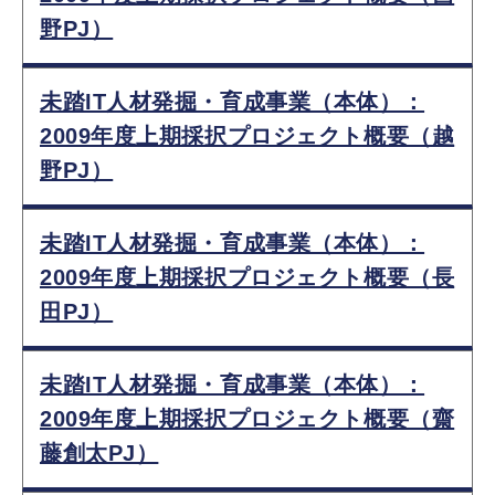
野PJ）
未踏IT人材発掘・育成事業（本体）：
2009年度上期採択プロジェクト概要（越
野PJ）
未踏IT人材発掘・育成事業（本体）：
2009年度上期採択プロジェクト概要（長
田PJ）
未踏IT人材発掘・育成事業（本体）：
2009年度上期採択プロジェクト概要（齋
藤創太PJ）