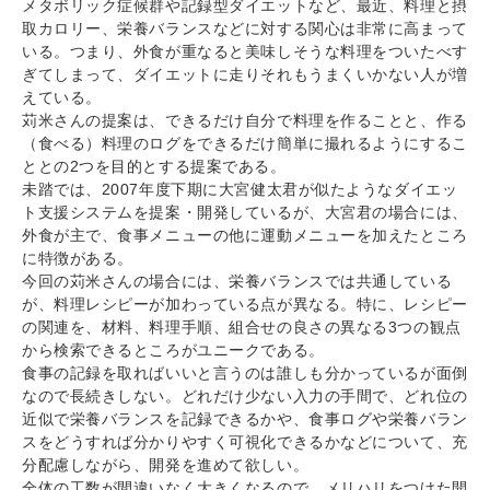
メタボリック症候群や記録型ダイエットなど、最近、料理と摂
取カロリー、栄養バランスなどに対する関心は非常に高まって
いる。つまり、外食が重なると美味しそうな料理をついたべす
ぎてしまって、ダイエットに走りそれもうまくいかない人が増
えている。
苅米さんの提案は、できるだけ自分で料理を作ることと、作る
（食べる）料理のログをできるだけ簡単に撮れるようにするこ
ととの2つを目的とする提案である。
未踏では、2007年度下期に大宮健太君が似たようなダイエッ
ト支援システムを提案・開発しているが、大宮君の場合には、
外食が主で、食事メニューの他に運動メニューを加えたところ
に特徴がある。
今回の苅米さんの場合には、栄養バランスでは共通している
が、料理レシピーが加わっている点が異なる。特に、レシピー
の関連を、材料、料理手順、組合せの良さの異なる3つの観点
から検索できるところがユニークである。
食事の記録を取ればいいと言うのは誰しも分かっているが面倒
なので長続きしない。どれだけ少ない入力の手間で、どれ位の
近似で栄養バランスを記録できるかや、食事ログや栄養バラン
スをどうすれば分かりやすく可視化できるかなどについて、充
分配慮しながら、開発を進めて欲しい。
全体の工数が間違いなく大きくなるので、メリハリをつけた開