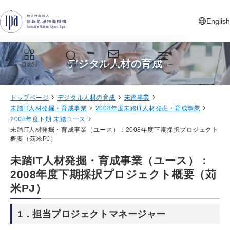
グローバルナビゲーションへジャンプ
コンテンツへジャンプ
フッターへジャンプ
English
新しいタ
デジタル人材の育成
目的別
検索
お問い合わせ
メニュー
トップページ
デジタル人材の育成
未踏事業
未踏IT人材発掘・育成事業
2008年度未踏IT人材発掘・育成事業
2008年度下期 未踏ユース
未踏IT人材発掘・育成事業（ユース）：2008年度下期採択プロジェクト
概要（苅米PJ）
未踏IT人材発掘・育成事業（ユース）：
2008年度下期採択プロジェクト概要（苅
米PJ）
1．担当プロジェクトマネージャー