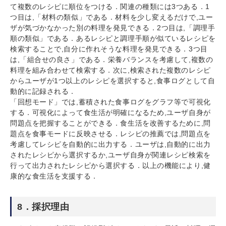
て複数のレシピに順位をつける．関連の種類には3つある．1
つ目は,「材料の類似」である．材料を少し変えるだけで,ユー
ザが気づかなかった別の料理を発見できる．2つ目は,「調理手
順の類似」である．あるレシピと調理手順が似ているレシピを
検索することで,自分に作れそうな料理を発見できる．3つ目
は,「組合せの良さ」である．栄養バランスを考慮して,複数の
料理を組み合わせて検索する．次に,検索された複数のレシピ
からユーザが1つ以上のレシピを選択すると,食事ログとして自
動的に記録される．
「回想モード」では,蓄積された食事ログをグラフ等で可視化
する．可視化によって食生活が明確になるため,ユーザ自身が
問題点を把握することができる．食生活を改善するために,問
題点を食事モードに反映させる．レシピの推薦では,問題点を
考慮してレシピを自動的に出力する．ユーザは,自動的に出力
されたレシピから選択するか,ユーザ自身が関連レシピ検索を
行って出力されたレシピから選択する．以上の機能により,健
康的な食生活を支援する．
8．採択理由