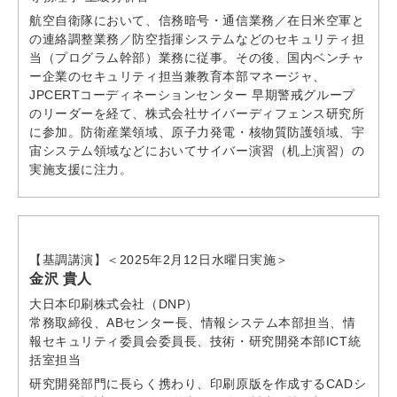
航空自衛隊において、信務暗号・通信業務／在日米空軍と
の連絡調整業務／防空指揮システムなどのセキュリティ担
当（プログラム幹部）業務に従事。その後、国内ベンチャ
ー企業のセキュリティ担当兼教育本部マネージャ、
JPCERTコーディネーションセンター 早期警戒グループ
のリーダーを経て、株式会社サイバーディフェンス研究所
に参加。防衛産業領域、原子力発電・核物質防護領域、宇
宙システム領域などにおいてサイバー演習（机上演習）の
実施支援に注力。
【基調講演】＜2025年2月12日水曜日実施＞
金沢 貴人
大日本印刷株式会社（DNP）
常務取締役、ABセンター長、情報システム本部担当、情
報セキュリティ委員会委員長、技術・研究開発本部ICT統
括室担当
研究開発部門に長らく携わり、印刷原版を作成するCADシ