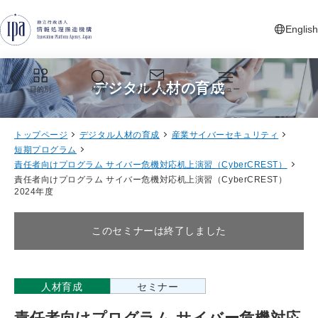
グローバルナビゲーションへジャンプ
コンテンツへジャンプ
フッターへジャンプ
English
新しいタ
デジタル人材の育成
目的別
検索
お問い合わせ
メニュー
トップページ
デジタル人材の育成
産業サイバーセキュリティ
短期プログラム
責任者向けプログラム サイバー危機対応机上演習（CyberCREST）
責任者向けプログラム サイバー危機対応机上演習（CyberCREST）
2024年度
このセミナーは終了しました
人材育成
セミナー
責任者向けプログラム サイバー危機対応