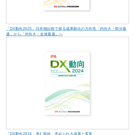
「DX動向2025」日米独比較で探る成果創出の方向性「内向き・部分最
適」から「外向き・全体最適」へ
「DX動向2024」進む取組、求められる成果と変革