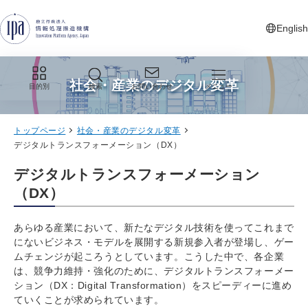
グローバルナビゲーションへジャンプ
コンテンツへジャンプ
フッターへジャンプ
English
新しいタ
社会・産業のデジタル変革
目的別
検索
お問い合わせ
メニュー
トップページ
社会・産業のデジタル変革
デジタルトランスフォーメーション（DX）
デジタルトランスフォーメーション
（DX）
あらゆる産業において、新たなデジタル技術を使ってこれまで
にないビジネス・モデルを展開する新規参入者が登場し、ゲー
ムチェンジが起ころうとしています。こうした中で、各企業
は、競争力維持・強化のために、デジタルトランスフォーメー
ション（DX：Digital Transformation）をスピーディーに進め
ていくことが求められています。