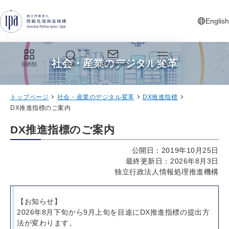
グローバルナビゲーションへジャンプ
コンテンツへジャンプ
フッターへジャンプ
English
新しいタ
社会・産業のデジタル変革
目的別
検索
お問い合わせ
メニュー
トップページ
社会・産業のデジタル変革
DX推進指標
DX推進指標のご案内
DX推進指標のご案内
公開日：2019年10月25日
最終更新日：2026年8月3日
独立行政法人情報処理推進機構
【お知らせ】
2026年8月下旬から9月上旬を目途にDX推進指標の提出方
法が変わります。