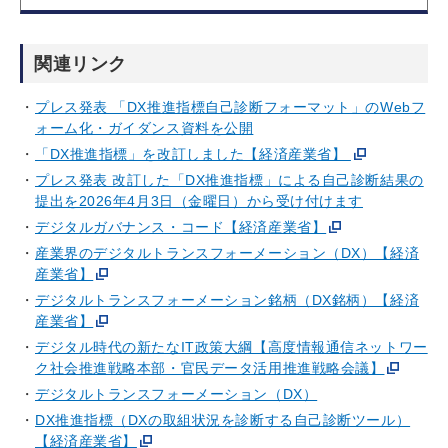
関連リンク
プレス発表 「DX推進指標自己診断フォーマット」のWebフ
ォーム化・ガイダンス資料を公開
「DX推進指標」を改訂しました【経済産業省】
プレス発表 改訂した「DX推進指標」による自己診断結果の
提出を2026年4月3日（金曜日）から受け付けます
デジタルガバナンス・コード【経済産業省】
産業界のデジタルトランスフォーメーション（DX）【経済
産業省】
デジタルトランスフォーメーション銘柄（DX銘柄）【経済
産業省】
デジタル時代の新たなIT政策大綱【高度情報通信ネットワー
ク社会推進戦略本部・官民データ活用推進戦略会議】
デジタルトランスフォーメーション（DX）
DX推進指標（DXの取組状況を診断する自己診断ツール）
【経済産業省】