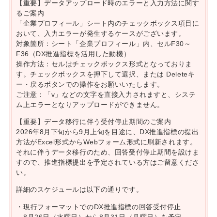
【重要】データアップロード時のエラーと入力方法に関す
るご案内
「企業プロフィール」シート内のチェックボックス項目に
おいて、入力エラーが発生するケースがございます。
対象箇所：シート「企業プロフィール」内、セルF30～
F36（DX推進指標を活用した動機）
操作方法：セルはチェックボックス形式となっておりま
す。チェックボックスを押下して選択、または Deleteキ
ー・戻るボタンでの操作をお願いいたします。
ご注意：「v」などの文字を直接入力されますと、システ
ム上エラーとなりアップロードができません。
【重要】データ移行に伴う受付停止期間のご案内
2026年8月下旬から9月上旬を目途に、DX推進指標の提出
方法がExcel形式からWebフォーム形式に刷新されます。
それに伴うデータ移行のため、回答受付停止期間を設けま
すので、推進指標提出を予定されている方はご留意くださ
い。
詳細のスケジュールは以下の通りです。
現行フォーマットでのDX推進指標の回答受付停止
8月26日（水曜日）から8月31日（月曜日）を予定