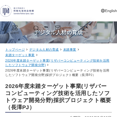
グローバルナビゲーションへジャンプ
コンテンツへジャンプ
フッターへジャンプ
English
新しいタ
デジタル人材の育成
目的別
検索
お問い合わせ
メニュー
トップページ
デジタル人材の育成
未踏事業
未踏ターゲット事業
2026年度未踏ターゲット事業(リザバーコンピューティング技術を活用
したソフトウェア開発分野)
2026年度未踏ターゲット事業(リザバーコンピューティング技術を活用
したソフトウェア開発分野)採択プロジェクト概要（長澤PJ）
2026年度未踏ターゲット事業(リザバー
コンピューティング技術を活用したソフ
トウェア開発分野)採択プロジェクト概要
（長澤PJ）