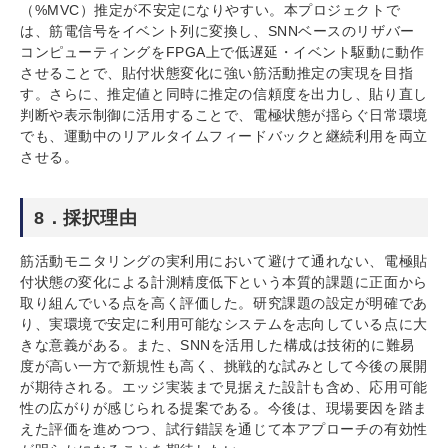
（%MVC）推定が不安定になりやすい。本プロジェクトで
は、筋電信号をイベント列に変換し、SNNベースのリザバー
コンピューティングをFPGA上で低遅延・イベント駆動に動作
させることで、貼付状態変化に強い筋活動推定の実現を目指
す。さらに、推定値と同時に推定の信頼度を出力し、貼り直し
判断や表示制御に活用することで、電極状態が揺らぐ日常環境
でも、運動中のリアルタイムフィードバックと継続利用を両立
させる。
8．採択理由
筋活動モニタリングの実利用において避けて通れない、電極貼
付状態の変化による計測精度低下という本質的課題に正面から
取り組んでいる点を高く評価した。研究課題の設定が明確であ
り、実環境で安定に利用可能なシステムを志向している点に大
きな意義がある。また、SNNを活用した構成は技術的に難易
度が高い一方で新規性も高く、挑戦的な試みとして今後の展開
が期待される。エッジ実装まで見据えた設計も含め、応用可能
性の広がりが感じられる提案である。今後は、現場要因を踏ま
えた評価を進めつつ、試行錯誤を通じて本アプローチの有効性