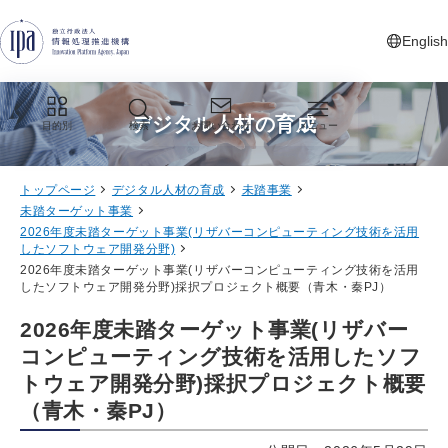
グローバルナビゲーションへジャンプ
コンテンツへジャンプ
フッターへジャンプ
English
新しいタ
デジタル人材の育成
目的別
検索
お問い合わせ
メニュー
トップページ
デジタル人材の育成
未踏事業
未踏ターゲット事業
2026年度未踏ターゲット事業(リザバーコンピューティング技術を活用
したソフトウェア開発分野)
2026年度未踏ターゲット事業(リザバーコンピューティング技術を活用
したソフトウェア開発分野)採択プロジェクト概要（青木・秦PJ）
2026年度未踏ターゲット事業(リザバー
コンピューティング技術を活用したソフ
トウェア開発分野)採択プロジェクト概要
（青木・秦PJ）