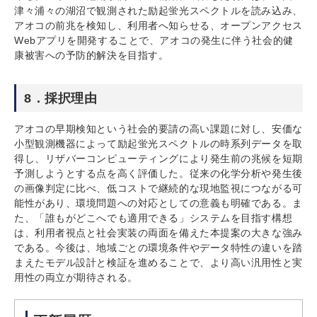
津々浦々の湖沼で観測された励起蛍光スペクトルを読み込み、
アオコの前兆を検知し、利用者へ知らせる、オープンアクセス
Webアプリを開発することで、アオコの発生に伴う社会的健
康被害への予防的解決を目指す。
8．採択理由
アオコの早期検知という社会的要請の高い課題に対し、安価な
小型観測機器によって励起蛍光スペクトルの時系列データを取
得し、リザバーコンピューティングにより発生前の兆候を短期
予測しようとする点を高く評価した。従来の化学分析や発生後
の画像判定に比べ、低コストで継続的な現地監視につながる可
能性があり、環境問題への対応としての意義も明確である。ま
た、「誰もがどこへでも適用できる」システムを目指す構想
は、利用者視点と社会実装の両面を備えた本提案の大きな強み
である。今後は、地域ごとの環境条件やデータ特性の違いを踏
まえたモデル設計と検証を進めることで、より高い汎用性と実
用性の両立が期待される。