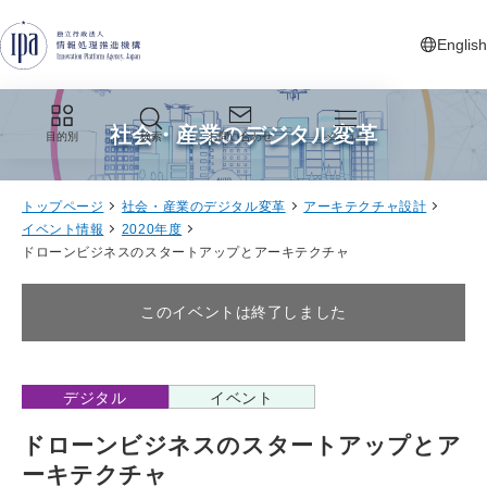
グローバルナビゲーションへジャンプ
コンテンツへジャンプ
フッターへジャンプ
English
新しいタ
社会・産業のデジタル変革
目的別
検索
お問い合わせ
メニュー
トップページ
社会・産業のデジタル変革
アーキテクチャ設計
イベント情報
2020年度
ドローンビジネスのスタートアップとアーキテクチャ
このイベントは終了しました
デジタル
イベント
ドローンビジネスのスタートアップとア
ーキテクチャ