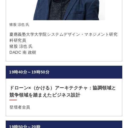
猪股 涼也 氏
慶應義塾大学大学院システムデザイン・マネジメント研究
科研究員
猪股 涼也 氏
DADC 南 政樹
19時40分～19時50分
ドローン×（かける）アーキテクチャ：協調領域と
競争領域を踏まえたビジネス設計
登壇者全員
19時50分～20時