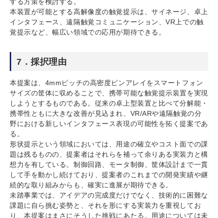
する方策を検討する。
本装置が可能とする高解像度の触覚提示は、サイネージ、卓上
インタフェース、遠隔触覚コミュニケーション、VR上での触
覚提示など、幅広い領域での応用が期待できる。
7．採択理由
本提案は、4mmピッチの高密度ピンアレイをスマートフォン
サイズの筐体に収めることで、携帯可能な触覚提示装置を実現
しようとするものである。従来の卓上型装置と比べて分解能・
携帯性ともに大きな改善が見込まれ、VR/ARや遠隔触覚の分
野における新しいインタフェース表現の可能性を拓く提案であ
る。
形状提示という領域においては、用途の確立やコスト面での課
題は残るものの、提案者はそれらを補って余りある実装力と構
想力を有している。制御回路、モータ制御、筐体設計まで一貫
して手を動かし続けており、提案者のこれまでの開発実績や継
続的な取り組みからも、確実に進展が期待できる。
未踏事業では、アイデアの完成度だけでなく、技術的に困難な
課題に自ら挑む姿勢と、それを形にする実装力を重視してお
り、本提案はまさにそうした挑戦にあたる。用途については未