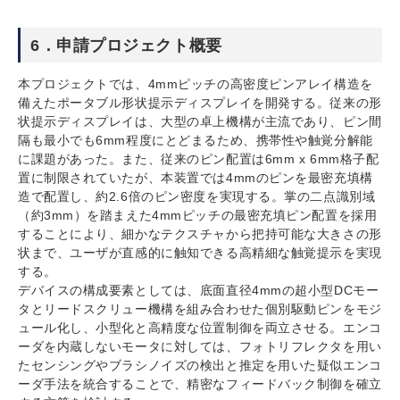
6．申請プロジェクト概要
本プロジェクトでは、4mmピッチの高密度ピンアレイ構造を
備えたポータブル形状提示ディスプレイを開発する。従来の形
状提示ディスプレイは、大型の卓上機構が主流であり、ピン間
隔も最小でも6mm程度にとどまるため、携帯性や触覚分解能
に課題があった。また、従来のピン配置は6mm x 6mm格子配
置に制限されていたが、本装置では4mmのピンを最密充填構
造で配置し、約2.6倍のピン密度を実現する。掌の二点識別域
（約3mm）を踏まえた4mmピッチの最密充填ピン配置を採用
することにより、細かなテクスチャから把持可能な大きさの形
状まで、ユーザが直感的に触知できる高精細な触覚提示を実現
する。
デバイスの構成要素としては、底面直径4mmの超小型DCモー
タとリードスクリュー機構を組み合わせた個別駆動ピンをモジ
ュール化し、小型化と高精度な位置制御を両立させる。エンコ
ーダを内蔵しないモータに対しては、フォトリフレクタを用い
たセンシングやブラシノイズの検出と推定を用いた疑似エンコ
ーダ手法を統合することで、精密なフィードバック制御を確立