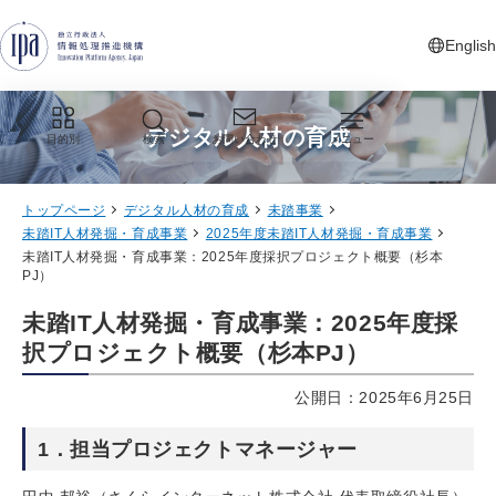
グローバルナビゲーションへジャンプ
コンテンツへジャンプ
フッターへジャンプ
English
新しいタ
デジタル人材の育成
目的別
検索
お問い合わせ
メニュー
トップページ
デジタル人材の育成
未踏事業
未踏IT人材発掘・育成事業
2025年度未踏IT人材発掘・育成事業
未踏IT人材発掘・育成事業：2025年度採択プロジェクト概要（杉本
PJ）
未踏IT人材発掘・育成事業：2025年度採
択プロジェクト概要（杉本PJ）
公開日：2025年6月25日
1．担当プロジェクトマネージャー