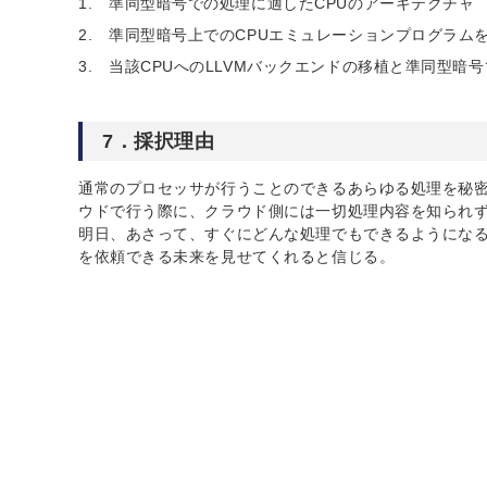
準同型暗号での処理に適したCPUのアーキテクチャ
準同型暗号上でのCPUエミュレーションプログラム
当該CPUへのLLVMバックエンドの移植と準同型暗
7．採択理由
通常のプロセッサが行うことのできるあらゆる処理を秘
ウドで行う際に、クラウド側には一切処理内容を知られ
明日、あさって、すぐにどんな処理でもできるようにな
を依頼できる未来を見せてくれると信じる。