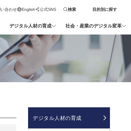
問い合わせ
English
公式SNS
検索
目的別に探す
新しいタブで開きます
デジタル人材の育成
社会・産業のデジタル変革
デジタル人材の育成