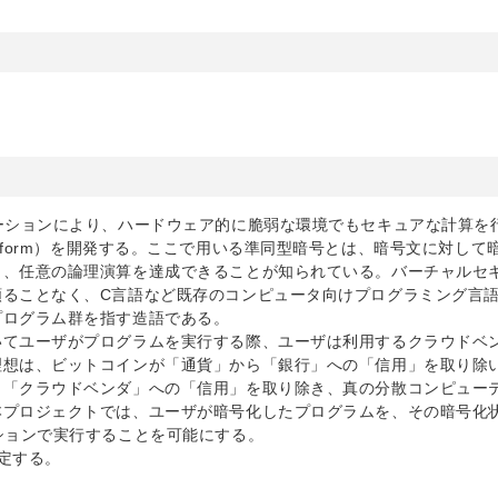
ーションにより、ハードウェア的に脆弱な環境でもセキュアな計算を
 Platform）を開発する。ここで用いる準同型暗号とは、暗号文に対して
り、任意の論理演算を達成できることが知られている。バーチャルセ
頼ることなく、C言語など既存のコンピュータ向けプログラミング言
プログラム群を指す造語である。
いてユーザがプログラムを実行する際、ユーザは利用するクラウドベ
理想は、ビットコインが「通貨」から「銀行」への「信用」を取り除
ら「クラウドベンダ」への「信用」を取り除き、真の分散コンピュー
本プロジェクトでは、ユーザが暗号化したプログラムを、その暗号化
ションで実行することを可能にする。
定する。