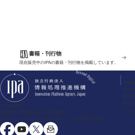
書籍・刊行物
現在販売中のIPAの書籍・刊行物を掲載しています。
orga
セキ
産業
デジ
〒113-6591
デジ
東京都文京区本駒込二丁目28番8号
文京グリーンコートセンターオフィス（総合受付13階）