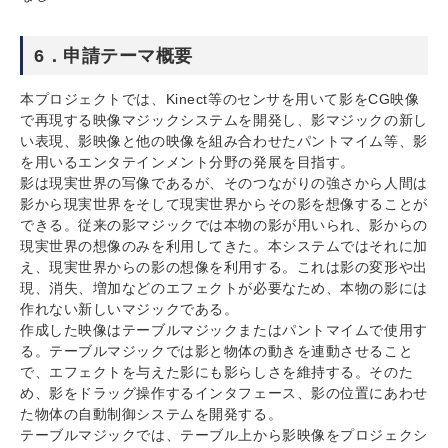
6．申請テーマ概要
本プロジェクトでは、Kinect等のセンサを用いて影をCG映像
で再現する映像マジックシステムを開発し、影マジックの新し
い表現、影映像と他の映像を組み合わせたパントマイム等、影
を用いるエンタテインメント分野の発展を目指す。
影は現実世界の写像であるが、そのつながりの強さから人間は
影から現実世界をそして現実世界からその影を想像することが
できる。従来の影マジックでは本物の影が用いられ、影からの
現実世界の想像のみを利用してきた。本システムではそれに加
え、現実世界からの影の想像を利用する。これは影の変形や出
現、消失、増加などのエフェクトが必要なため、本物の影には
作れない新しいマジックである。
作成した映像はテーブルマジックまたはパントマイムで使用す
る。テーブルマジックでは影と物体の動きを連動させること
で、エフェクトを与えた影にも影らしさを維持する。そのた
め、影をドラッグ操作するインタフェース、影の位置にあわせ
た物体の自動制御システムを開発する。
テーブルマジックでは、テーブル上から影映像をプロジェクシ