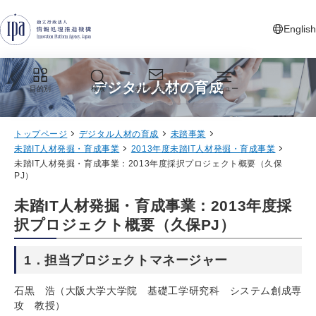
グローバルナビゲーションへジャンプ
コンテンツへジャンプ
フッターへジャンプ
English
新しいタ
デジタル人材の育成
目的別
検索
お問い合わせ
メニュー
トップページ
デジタル人材の育成
未踏事業
未踏IT人材発掘・育成事業
2013年度未踏IT人材発掘・育成事業
未踏IT人材発掘・育成事業：2013年度採択プロジェクト概要（久保
PJ）
未踏IT人材発掘・育成事業：2013年度採
択プロジェクト概要（久保PJ）
1．担当プロジェクトマネージャー
石黒 浩（大阪大学大学院 基礎工学研究科 システム創成専
攻 教授）