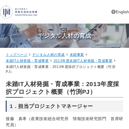
グローバルナビゲーションへジャンプ
コンテンツへジャンプ
フッターへジャンプ
English
新しいタ
デジタル人材の育成
目的別
検索
お問い合わせ
メニュー
トップページ
デジタル人材の育成
未踏事業
未踏IT人材発掘・育成事業
2013年度未踏IT人材発掘・育成事業
未踏IT人材発掘・育成事業：2013年度採択プロジェクト概要（竹渕
PJ）
未踏IT人材発掘・育成事業：2013年度採
択プロジェクト概要（竹渕PJ）
1．担当プロジェクトマネージャー
後藤 真孝（産業技術総合研究所 情報技術研究部門 首席研
究員）