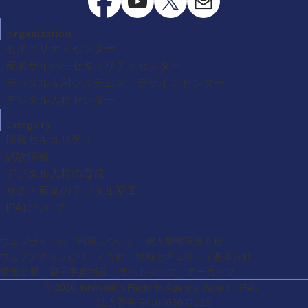
organization
セキュリティセンター
産業サイバーセキュリティセンター
デジタル＆AIシステムズ・デザインセンター
デジタル人材センター
category
情報セキュリティ
試験情報
デジタル人材の育成
社会・産業のデジタル変革
IPAについて
ウェブサイトのご利用について
個人情報保護方針
ウェブアクセシビリティ方針
情報セキュリティ基本方針
情報公開
協同事業制度
サイトマップ
アーカイブ
© 2026 Innovation Platform Agency, Japan
（IPA）
法人番号 5010005007126