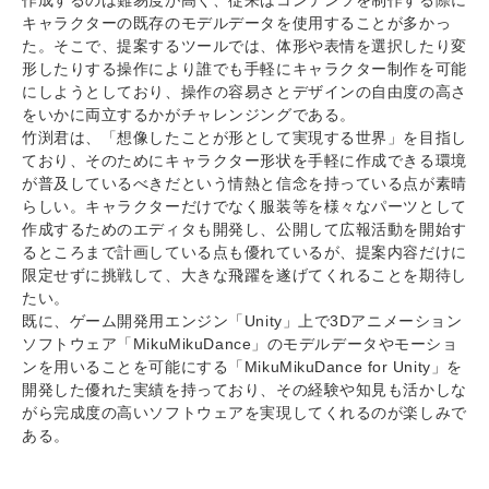
キャラクターの既存のモデルデータを使用することが多かっ
た。そこで、提案するツールでは、体形や表情を選択したり変
形したりする操作により誰でも手軽にキャラクター制作を可能
にしようとしており、操作の容易さとデザインの自由度の高さ
をいかに両立するかがチャレンジングである。
竹渕君は、「想像したことが形として実現する世界」を目指し
ており、そのためにキャラクター形状を手軽に作成できる環境
が普及しているべきだという情熱と信念を持っている点が素晴
らしい。キャラクターだけでなく服装等を様々なパーツとして
作成するためのエディタも開発し、公開して広報活動を開始す
るところまで計画している点も優れているが、提案内容だけに
限定せずに挑戦して、大きな飛躍を遂げてくれることを期待し
たい。
既に、ゲーム開発用エンジン「Unity」上で3Dアニメーション
ソフトウェア「MikuMikuDance」のモデルデータやモーショ
ンを用いることを可能にする「MikuMikuDance for Unity」を
開発した優れた実績を持っており、その経験や知見も活かしな
がら完成度の高いソフトウェアを実現してくれるのが楽しみで
ある。