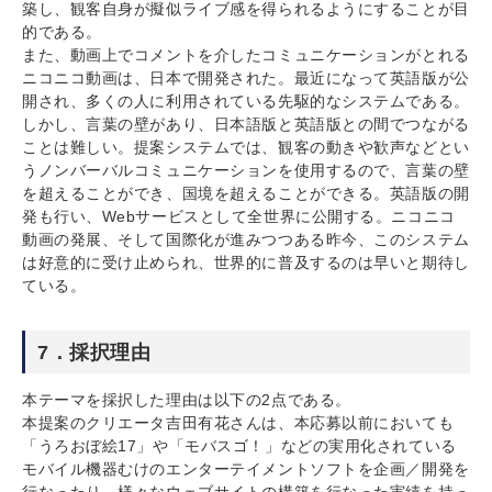
築し、観客自身が擬似ライブ感を得られるようにすることが目
的である。
また、動画上でコメントを介したコミュニケーションがとれる
ニコニコ動画は、日本で開発された。最近になって英語版が公
開され、多くの人に利用されている先駆的なシステムである。
しかし、言葉の壁があり、日本語版と英語版との間でつながる
ことは難しい。提案システムでは、観客の動きや歓声などとい
うノンバーバルコミュニケーションを使用するので、言葉の壁
を超えることができ、国境を超えることができる。英語版の開
発も行い、Webサービスとして全世界に公開する。ニコニコ
動画の発展、そして国際化が進みつつある昨今、このシステム
は好意的に受け止められ、世界的に普及するのは早いと期待し
ている。
7．採択理由
本テーマを採択した理由は以下の2点である。
本提案のクリエータ吉田有花さんは、本応募以前においても
「うろおぼ絵17」や「モバスゴ！」などの実用化されている
モバイル機器むけのエンターテイメントソフトを企画／開発を
行なったり、様々なウェブサイトの構築を行なった実績を持っ