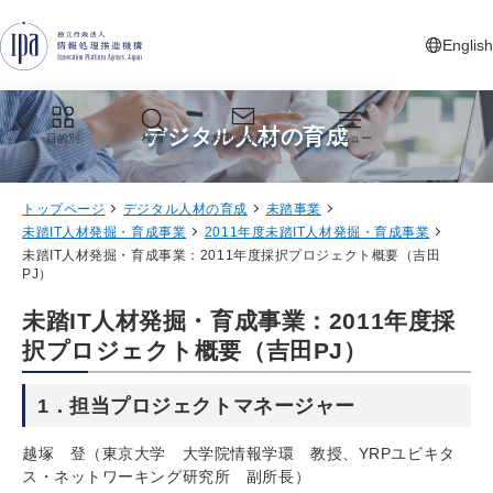
グローバルナビゲーションへジャンプ
コンテンツへジャンプ
フッターへジャンプ
English
新しいタ
デジタル人材の育成
目的別
検索
お問い合わせ
メニュー
トップページ
デジタル人材の育成
未踏事業
未踏IT人材発掘・育成事業
2011年度未踏IT人材発掘・育成事業
未踏IT人材発掘・育成事業：2011年度採択プロジェクト概要（吉田
PJ）
未踏IT人材発掘・育成事業：2011年度採
択プロジェクト概要（吉田PJ）
1．担当プロジェクトマネージャー
越塚 登（東京大学 大学院情報学環 教授、YRPユビキタ
ス・ネットワーキング研究所 副所長）