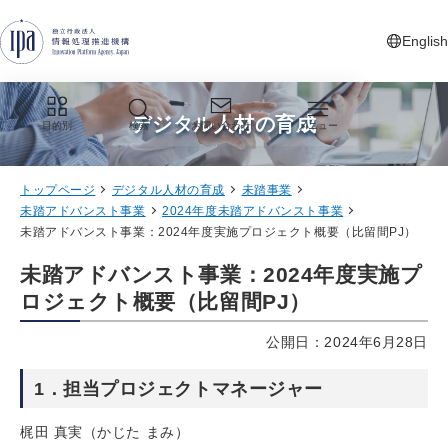
グローバルナビゲーションへジャンプ
コンテンツへジャンプ
フッターへジャンプ
English
新しいタ
デジタル人材の育成
目的別
検索
お問い合わせ
メニュー
トップページ
デジタル人材の育成
未踏事業
未踏アドバンスト事業
2024年度未踏アドバンスト事業
未踏アドバンスト事業：2024年度実施プロジェクト概要（比留間PJ）
未踏アドバンスト事業：2024年度実施プ
ロジェクト概要（比留間PJ）
公開日：2024年6月28日
1．担当プロジェクトマネージャー
梶田 真実（かじた まみ）