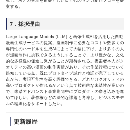
献し、AIとの共創を前提とした次世代のマンガ制作フローを提
案する。
7．採択理由
Large Language Models (LLM) と画像生成AIを活用した自動
漫画生成サービスの提案。漫画制作に必要なコストや数多くの
専門性のハードルを生成AIによって大幅に下げ、より多くの人
が漫画制作に挑戦できるようにすることで、より豊かな、文化
的な多様性の促進に繋がることが期待される。提案者本人がク
オリティの高い漫画の制作実績があり、その作業行程について
熟知している点、既にプロトタイプ試作と検証が完了している
点から、実現可能性を高く評価できる。どれだけクオリティの
高いプロダクトが作れるかという点で技術的な未踏性が高いの
で、未踏アドバンスト事業期間中にプロダクトの磨き込みを進
めてほしい。著作権などの法的な課題も考慮し、ビジネスモデ
ルの精緻化をサポートしたい。
更新履歴