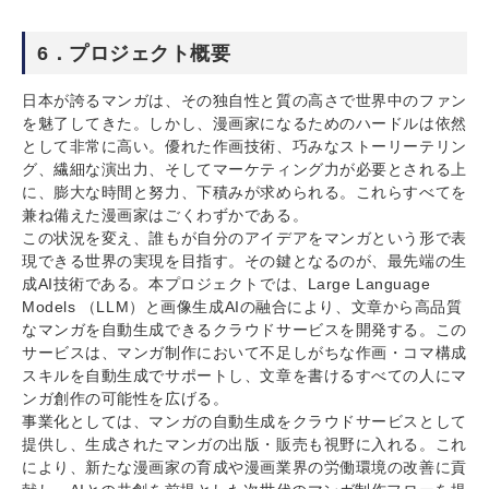
6．プロジェクト概要
日本が誇るマンガは、その独自性と質の高さで世界中のファン
を魅了してきた。しかし、漫画家になるためのハードルは依然
として非常に高い。優れた作画技術、巧みなストーリーテリン
グ、繊細な演出力、そしてマーケティング力が必要とされる上
に、膨大な時間と努力、下積みが求められる。これらすべてを
兼ね備えた漫画家はごくわずかである。
この状況を変え、誰もが自分のアイデアをマンガという形で表
現できる世界の実現を目指す。その鍵となるのが、最先端の生
成AI技術である。本プロジェクトでは、Large Language
Models （LLM）と画像生成AIの融合により、文章から高品質
なマンガを自動生成できるクラウドサービスを開発する。この
サービスは、マンガ制作において不足しがちな作画・コマ構成
スキルを自動生成でサポートし、文章を書けるすべての人にマ
ンガ創作の可能性を広げる。
事業化としては、マンガの自動生成をクラウドサービスとして
提供し、生成されたマンガの出版・販売も視野に入れる。これ
により、新たな漫画家の育成や漫画業界の労働環境の改善に貢