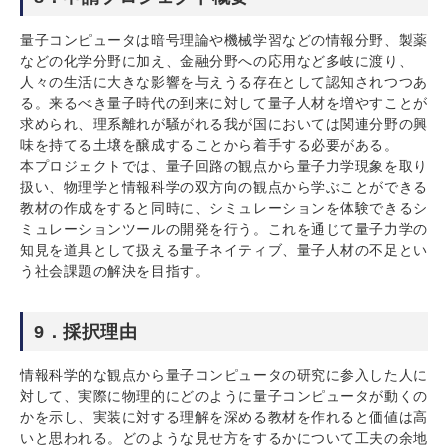
量子コンピュータは暗号理論や機械学習などの情報分野、製薬
などの化学分野に加え、金融分野への応用など多岐に渡り、
人々の生活に大きな影響を与えうる存在として認知されつつあ
る。来るべき量子時代の到来に対して量子人材を増やすことが
求められ、理系離れが騒がれる我が国においては関連分野の興
味を持てる土壌を醸成することから着手する必要がある。
本プロジェクトでは、量子回路の観点から量子力学現象を取り
扱い、物理学と情報科学の双方向の観点から学ぶことができる
教材の作成をすると同時に、シミュレーションを体験できるシ
ミュレーションツールの開発を行う。これを通じて量子力学の
知見を道具として扱える量子ネイティブ、量子人材の不足とい
う社会課題の解決を目指す。
9．採択理由
情報科学的な観点から量子コンピュータの研究に参入した人に
対して、実際に物理的にどのように量子コンピュータが動くの
かを示し、実装に対する理解を深める教材を作れると価値は高
いと思われる。どのような見せ方をするかについて工夫の余地