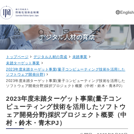
グローバルナビゲーションへジャンプ
コンテンツへジャンプ
フッターへジャンプ
English
新しいタ
デジタル人材の育成
目的別
検索
お問い合わせ
メニュー
トップページ
デジタル人材の育成
未踏事業
未踏ターゲット事業
2023年度未踏ターゲット事業(量子コンピューティング技術を活用した
ソフトウェア開発分野)
2023年度未踏ターゲット事業(量子コンピューティング技術を活用した
ソフトウェア開発分野)採択プロジェクト概要（中村・鈴木・青木PJ）
2023年度未踏ターゲット事業(量子コン
ピューティング技術を活用したソフトウ
ェア開発分野)採択プロジェクト概要（中
村・鈴木・青木PJ）