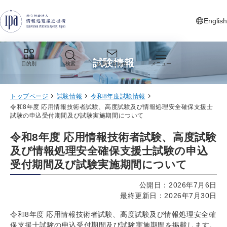
グローバルナビゲーションへジャンプ
コンテンツへジャンプ
フッターへジャンプ
English
新しいタ
試験情報
目的別
検索
お問い合わせ
メニュー
トップページ
試験情報
令和8年度試験情報
令和8年度 応用情報技術者試験、高度試験及び情報処理安全確保支援士
試験の申込受付期間及び試験実施期間について
令和8年度 応用情報技術者試験、高度試験
及び情報処理安全確保支援士試験の申込
受付期間及び試験実施期間について
公開日：2026年7月6日
最終更新日：2026年7月30日
令和8年度 応用情報技術者試験、高度試験及び情報処理安全確
保支援士試験の申込受付期間及び試験実施期間を掲載します。