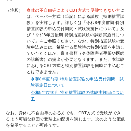
（注釈）
身体の不自由等によりCBT方式で受験できない方
に
は、ペーパー方式（筆記）による試験（特別措置試
験）を実施します。詳しくは「令和8年度前期 特別
措置試験の申込受付期間・試験実施日について」及
び「令和8年度後期 特別措置試験の試験実施日につ
いて」をご参照ください。なお、特別措置試験の受
験申込みには、希望する受験時の特別措置を申請し
ていただくほか、審査書類（身体障害者手帳や医師
の診断書）の提出が必要となります。また、本試験
におけるCBT方式と特別措置試験を同時に申込むこ
とはできません。
令和8年度前期 特別措置試験の申込受付期間・試
験実施日について
令和8年度後期 特別措置試験の試験実施日につい
て
なお、身体に不自由等のある方でも、CBT方式で受験ができ
るよう可能な範囲で受験上の配慮を講じます。次のような配慮
を希望することが可能です。