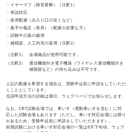
イヤーマフ（雑音遮断）（注釈1）
筆談対応
座席配慮（出入り口の近くなど）
義手や義足（装具）（配慮が必要な方）
試験中の薬の服用
補聴器、人工内耳の装用（注釈2）
（注釈1）
会場備品が使用可能です。
（注釈2）
通信機能付き電子機器（ワイヤレス通信機能付き
補聴器など）の持ち込みは不可です。
上記の配慮を希望する場合は、受験申込前に申請をしていただ
くこととしています。
当該申請方法の詳細は後日、ウェブページでお知らせします。
なお、CBT試験会場では、車いす（電動車いすを含む）に対
応した試験会場もあります（ただし、車いす対応会場には限り
があるため、受験申込前に申請をしていただきます）。
前期試験における車いす対応会場の一覧は8月下旬頃、ウェブ