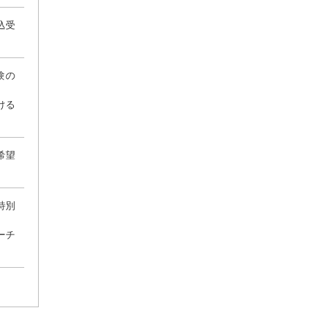
込受
験の
ける
希望
特別
ーチ