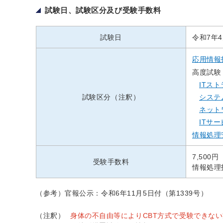
試験日、試験区分及び受験手数料
試験日
令和7年
応用情報
高度試験
ITス
試験区分（注釈）
システ
ネット
ITサ
情報処理
7,500円
受験手数料
情報処理
（参考）官報公示：令和6年11月5日付（第1339号）
（注釈）
身体の不自由等によりCBT方式で受験できな