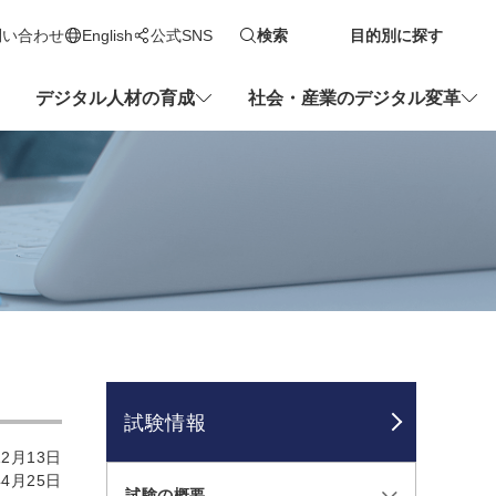
問い合わせ
English
公式SNS
検索
目的別に探す
新しいタブで開きます
デジタル人材の育成
社会・産業のデジタル変革
試験情報
2月13日
4月25日
試験の概要