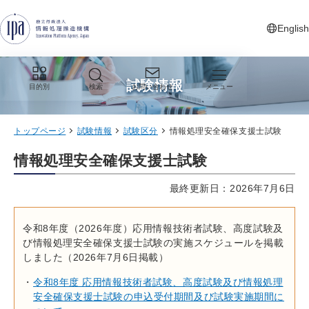
グローバルナビゲーションへジャンプ
コンテンツへジャンプ
フッターへジャンプ
English
新しいタ
試験情報
目的別
検索
お問い合わせ
メニュー
トップページ
試験情報
試験区分
情報処理安全確保支援士試験
情報処理安全確保支援士試験
最終更新日：2026年7月6日
令和8年度（2026年度）応用情報技術者試験、高度試験及
び情報処理安全確保支援士試験の実施スケジュールを掲載
しました（2026年7月6日掲載）
令和8年度 応用情報技術者試験、高度試験及び情報処理
安全確保支援士試験の申込受付期間及び試験実施期間に