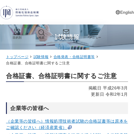
グローバルナビゲーションへジャンプ
コンテンツへジャンプ
フッターへジャンプ
English
新しいタ
試験情報
目的別
検索
お問い合わせ
メニュー
トップページ
試験情報
合格発表・合格証明書等
合格証書、合格証明書に関するご注意
合格証書、合格証明書に関するご注意
掲載日 平成26年3月
更新日 令和2年1月
企業等の皆様へ
（企業等の皆様へ）情報処理技術者試験の合格証書等は原本を
ご確認ください（経済産業省）