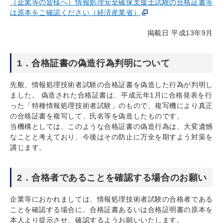
（企業等の皆様へ）情報処理安全確保支援士試験の合格証書等
は原本をご確認ください（経済産業省）
掲載日 平成13年9月
1．合格証書の偽造行為判明について
先般、情報処理技術者試験の合格証書を偽造した行為が判明し
ました。 偽造された合格証書は、平成元年1月に合格発表を行
った「特種情報処理技術者試験」のもので、複写機により真正
の合格証書を複写して、氏名等を偽造したものです。
当機構としては、このような合格証書の偽造行為は、大変遺憾
なことと考えており、今後はその防止に万全を期すよう対策を
講じます。
2．合格者であることを確認する場合のお願い
企業等におかれましては、情報処理技術者試験の合格者である
ことを確認する場合に、合格証書あるいは合格証明書の原本を
本人より提示させ、確認するようお願いいたします。