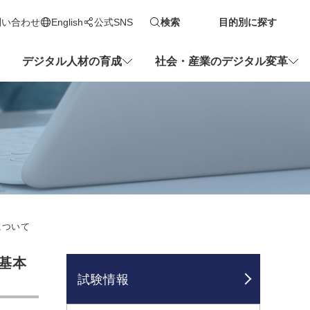
問い合わせ
English
公式SNS
検索
目的別に探す
新しいタブで開きます
デジタル人材の育成
社会・産業のデジタル変革
について
基本
試験情報