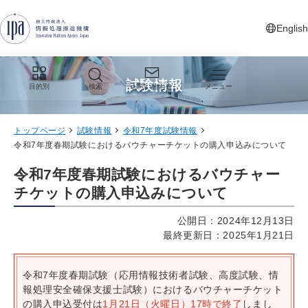
グローバルナビゲーションへジャンプ
コンテンツへジャンプ
フッターへジャンプ
English
新しいタ
試験情報
目的別
検索
お問い合わせ
メニュー
トップページ
試験情報
令和7年度試験情報
令和7年度春期試験におけるバウチャーチケットの購入申込みについて
令和7年度春期試験におけるバウチャー
チケットの購入申込みについて
公開日：2024年12月13日
最終更新日：2025年1月21日
令和7年度春期試験（応用情報技術者試験、高度試験、情
報処理安全確保支援士試験）におけるバウチャーチケット
の購入申込受付は
1月21日（火曜日）17時で終了
しまし