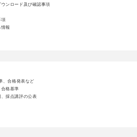
ダウンロード及び確認事項
事項
る情報
準、合格発表など
・合格基準
例、採点講評の公表