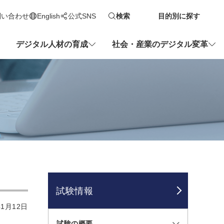
問い合わせ
English
公式SNS
検索
目的別に探す
新しいタブで開きます
デジタル人材の育成
社会・産業のデジタル変革
試験情報
1月12日
試験の概要