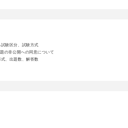
る試験区分、試験方式
験問題の非公開への同意について
形式、出題数、解答数