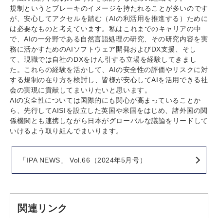
規制というとブレーキのイメージを持たれることが多いのです
が、安心してアクセルを踏む（AIの利活用を推進する）ために
は必要なものと考えています。私はこれまでのキャリアの中
で、AIの一分野である自然言語処理の研究、その研究内容を実
務に活かすためのAIソフトウェア開発およびDX支援、そし
て、現職では自社のDXをけん引する立場を経験してきまし
た。これらの経験を活かして、AIの安全性の評価やリスクに対
する規制の在り方を検討し、皆様が安心してAIを活用できる社
会の実現に貢献してまいりたいと思います。
AIの安全性については国際的にも関心が高まっていることか
ら、先行してAISIを設立した英国や米国をはじめ、諸外国の関
係機関とも連携しながら日本がグローバルな議論をリードして
いけるよう取り組んでまいります。
「IPA NEWS」 Vol.66（2024年5月号）
関連リンク