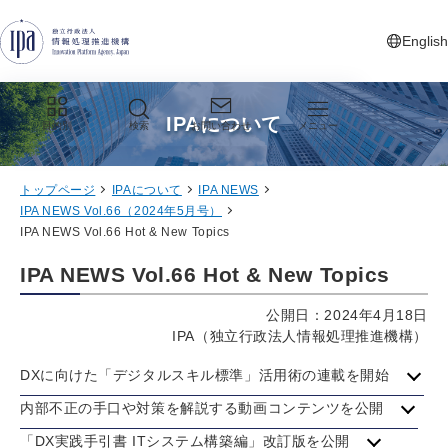
グローバルナビゲーションへジャンプ
コンテンツへジャンプ
フッターへジャンプ
English
新しいタ
IPAについて
目的別
検索
お問い合わせ
メニュー
トップページ
IPAについて
IPA NEWS
IPA NEWS Vol.66（2024年5月号）
IPA NEWS Vol.66 Hot & New Topics
IPA NEWS Vol.66 Hot & New Topics
公開日：2024年4月18日
IPA（独立行政法人情報処理推進機構）
DXに向けた「デジタルスキル標準」活用術の連載を開始
内部不正の手口や対策を解説する動画コンテンツを公開
「DX実践手引書 ITシステム構築編」改訂版を公開