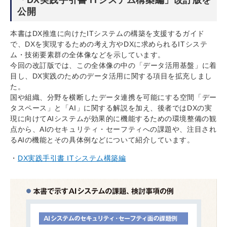
「DX実践手引書 ITシステム構築編」改訂版を
公開
本書はDX推進に向けたITシステムの構築を支援するガイド
で、DXを実現するための考え方やDXに求められるITシステ
ム・技術要素群の全体像などを示しています。
今回の改訂版では、この全体像の中の「データ活用基盤」に着
目し、DX実践のためのデータ活用に関する項目を拡充しまし
た。
国や組織、分野を横断したデータ連携を可能にする空間「デー
タスペース」と「AI」に関する解説を加え、後者ではDXの実
現に向けてAIシステムが効果的に機能するための環境整備の観
点から、AIのセキュリティ・セーフティへの課題や、注目され
るAIの機能とその具体例などについて紹介しています。
DX実践手引書 ITシステム構築編