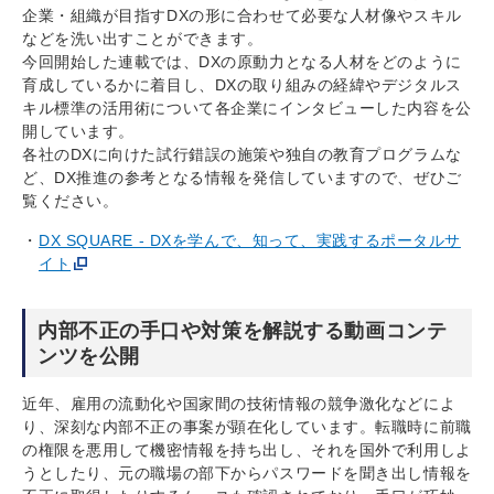
企業・組織が目指すDXの形に合わせて必要な人材像やスキル
などを洗い出すことができます。
今回開始した連載では、DXの原動力となる人材をどのように
育成しているかに着目し、DXの取り組みの経緯やデジタルス
キル標準の活用術について各企業にインタビューした内容を公
開しています。
各社のDXに向けた試行錯誤の施策や独自の教育プログラムな
ど、DX推進の参考となる情報を発信していますので、ぜひご
覧ください。
DX SQUARE - DXを学んで、知って、実践するポータルサ
イト
内部不正の手口や対策を解説する動画コンテ
ンツを公開
近年、雇用の流動化や国家間の技術情報の競争激化などによ
り、深刻な内部不正の事案が顕在化しています。転職時に前職
の権限を悪用して機密情報を持ち出し、それを国外で利用しよ
うとしたり、元の職場の部下からパスワードを聞き出し情報を