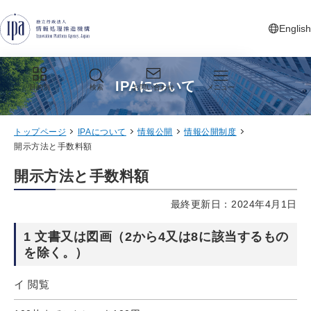
グローバルナビゲーションへジャンプ
コンテンツへジャンプ
フッターへジャンプ
English
新しいタ
IPAについて
目的別
検索
お問い合わせ
メニュー
トップページ
IPAについて
情報公開
情報公開制度
開示方法と手数料額
開示方法と手数料額
最終更新日：2024年4月1日
1 文書又は図画（2から4又は8に該当するもの
を除く。）
イ 閲覧