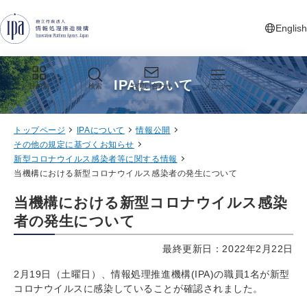
グローバルナビゲーションへジャンプ
コンテンツへジャンプ
フッターへジャンプ
English
新しいタ
IPAについて
目的別
検索
お問い合わせ
メニュー
トップページ
IPAについて
情報公開
その他の規定に基づくお知らせ
新型コロナウイルス感染者等に関する情報
当機構における新型コロナウイルス感染者の発生について
当機構における新型コロナウイルス感染
者の発生について
最終更新日：2022年2月22日
2月19日（土曜日）、情報処理推進機構(IPA)の職員1名が新型
コロナウイルスに感染していることが確認されました。