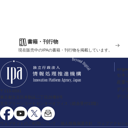
書籍・刊行物
現在販売中のIPAの書籍・刊行物を掲載しています。
orga
セキ
産業
デジ
〒113-6591
デジ
東京都文京区本駒込二丁目28番8号
文京グリーンコートセンターオフィス（総合受付13階）
ウェブサイトのご利用について
個人情報保護方針
ウェブアクセシ