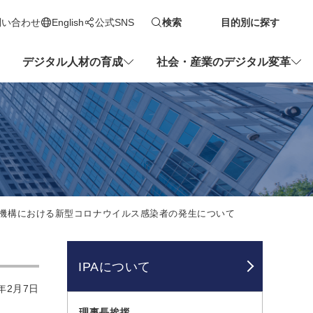
問い合わせ
English
公式SNS
検索
目的別に探す
新しいタブで開きます
デジタル人材の育成
社会・産業のデジタル変革
機構における新型コロナウイルス感染者の発生について
IPAについて
年2月7日
理事長挨拶