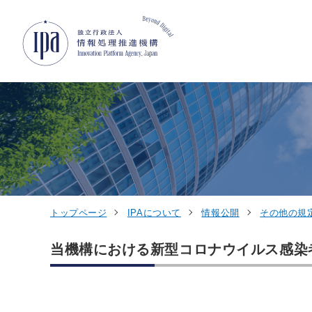
グローバルナビゲーションへジャンプ
コンテンツへジャンプ
フッターへジャンプ
トップページ
IPAについて
情報公開
その他の規
当機構における新型コロナウイルス感染