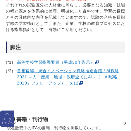
それぞれの試験区分の人材像に照らし、必要となる知識・技能
の幅と深さを体系的に整理、明確化した資料です。学習の目標
とその具体的な内容を記載していますので、試験の合格を目指
す際の学習指針として、また、企業、学校の教育プロセスにお
ける指導指針として、有効にご活用ください。
脚注
(*1)
高等学校学習指導要領（平成30年告示）
(*2)
首相官邸 統合イノベーション戦略推進会議「AI戦略
2021 ～人・産業・地域・政府全てにAI～（「AI戦略
2019」フォローアップ）」p.12
書籍・刊行物
ページ
トップへ
現在販売中のIPAの書籍・刊行物を掲載しています。