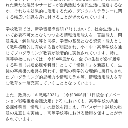
れた新たな製品やサービスが企業活動や国民生活に浸透するな
か、それらを効果的に活用するため、デジタルリテラシーに関
する幅広い知識を身に付けることが求められています。
学校教育では、新学習指導要領 (*1) において、社会生活にお
いて必要不可欠となりつつある情報活用能力を、言語能力、問
題発見・解決能力等と同様、学習の基盤となる資質・能力とし
て教科横断的に育成する旨が明記され、小・中・高等学校を通
じてプログラミング教育が段階的に実施されています。特に、
高等学校においては、令和4年度から、全ての生徒が必ず履修
する科目（共通必履修科目）として「情報Ⅰ」を新設して、生
徒の卒業後の進路を問わず、情報の科学的な理解に裏打ちされ
たプログラミング的思考力や情報モラル等、情報活用能力を育
む教育を一層充実していくこととなっています。
また、政府の「AI戦略2021」（令和3年6月11日統合イノベー
ション戦略推進会議決定）(*2) においても、高等学校の共通
必履修科目「情報Ⅰ」の新設を踏まえ、ITパスポート試験の出
題の見直しを実施し、高等学校等における活用を促すことが示
されています。