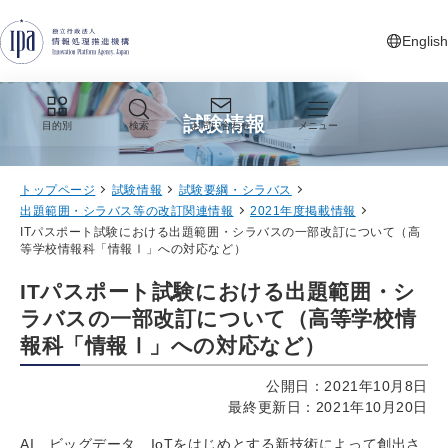
グローバルナビゲーションへジャンプ
コンテンツへジャンプ
フッターへジャンプ
English
新しいタ
試験情報
目的別
検索
お問い合わせ
メニュー
トップページ
試験情報
試験要綱・シラバス
出題範囲・シラバス等の改訂関連情報
2021年度掲載情報
ITパスポート試験における出題範囲・シラバスの一部改訂について（高
等学校情報科「情報Ⅰ」への対応など）
ITパスポート試験における出題範囲・シ
ラバスの一部改訂について（高等学校情
報科「情報Ⅰ」への対応など）
公開日：2021年10月8日
最終更新日：2021年10月20日
AI、ビッグデータ、IoTをはじめとする新技術によって創出さ