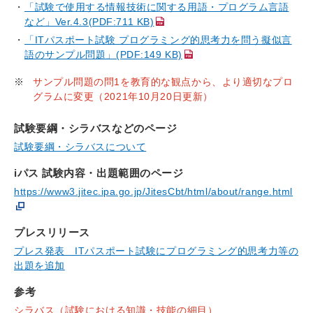
「試験で使用する情報技術に関する用語・プログラム言語
など」Ver.4.3(PDF:711 KB)
「ITパスポート試験 プログラミング的思考力を問う擬似言
語のサンプル問題」(PDF:149 KB)
※
サンプル問題の問1を教育的な観点から、より適切なプロ
グラムに変更（2021年10月20日更新）
試験要綱・シラバスなどのページ
試験要綱・シラバスについて
iパス 試験内容・出題範囲のページ
https://www3.jitec.ipa.go.jp/JitesCbt/html/about/range.html
プレスリリース
プレス発表 ITパスポート試験にプログラミング的思考力等の
出題を追加
参考
シラバス（試験における知識・技能の細目）