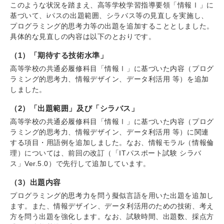
このような状況を踏まえ、高等学校学習指導要領「情報Ⅰ」に
基づいて、iパスの出題範囲、シラバス等の見直しを実施し、
プログラミング的思考力等の出題を追加することとしました。
具体的な見直しの内容は以下のとおりです。
（1）「期待する技術水準」
高等学校の共通必履修科目「情報Ⅰ」に基づいた内容（プログ
ラミング的思考力、情報デザイン、データ利活用 等）を追加
しました。
（2）「出題範囲」及び「シラバス」
高等学校の共通必履修科目「情報Ⅰ」に基づいた内容（プログ
ラミング的思考力、情報デザイン、データ利活用 等）に関連
する項目・用語例を追加しました。なお、情報モラル（情報倫
理）については、前回の改訂（「ITパスポート試験 シラバ
ス」Ver.5.0）で先行して追加しています。
（3）出題内容
プログラミング的思考力を問う擬似言語を用いた出題を追加し
ます。また、情報デザイン、データ利活用のための技術、考え
方を問う出題を強化します。なお、試験時間、出題数、採点方