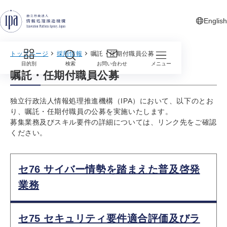
グローバルナビゲーションへジャンプ
コンテンツへジャンプ
フッターへジャンプ
English
新しいタ
トップページ
採用情報
嘱託・任期付職員公募
目的別
検索
お問い合わせ
メニュー
嘱託・任期付職員公募
独立行政法人情報処理推進機構（IPA）において、以下のとお
り、嘱託・任期付職員の公募を実施いたします。
募集業務及びスキル要件の詳細については、リンク先をご確認
ください。
セ76 サイバー情勢を踏まえた普及啓発
業務
セ75 セキュリティ要件適合評価及びラ