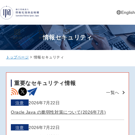
グローバルナビゲーションへジャンプ
コンテンツへジャンプ
フッターへジャンプ
English
新しいタ
情報セキュリティ
目的別
検索
お問い合わせ
メニュー
トップページ
情報セキュリティ
重要なセキュリティ情報
一覧へ
2026年7月22日
注意
Oracle Java の脆弱性対策について(2026年7月)
2026年7月22日
注意