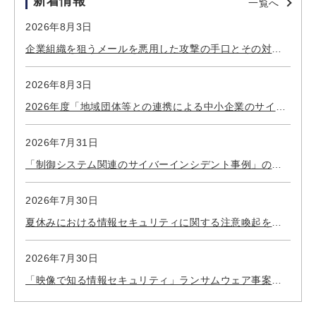
新着情報
一覧へ
2026年8月3日
企業組織を狙うメールを悪用した攻撃の手口とその対策
を公開しました
2026年8月3日
2026年度「地域団体等との連携による中小企業のサイバ
ーセキュリティ対策普及促進のためのセミナー開催支
援」を公開しました
2026年7月31日
「制御システム関連のサイバーインシデント事例」の第
12集、第13集を公開しました
2026年7月30日
夏休みにおける情報セキュリティに関する注意喚起を公
開しました
2026年7月30日
「映像で知る情報セキュリティ」ランサムウェア事案の
特性や教訓について解説する新作動画を公開しました