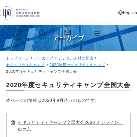
グローバルナビゲーションへジャンプ
コンテンツへジャンプ
フッターへジャンプ
English
新しいタ
アーカイブ
目的別
検索
お問い合わせ
メニュー
トップページ
アーカイブ
デジタル人材の育成
セキュリティキャンプ
2020年度セキュリティキャンプ
2020年度セキュリティキャンプ全国大会
2020年度セキュリティキャンプ全国大会
本ページの情報は2020年9月時点のものです。
セキュリティ・キャンプ全国大会2020 オンライン
ホーム