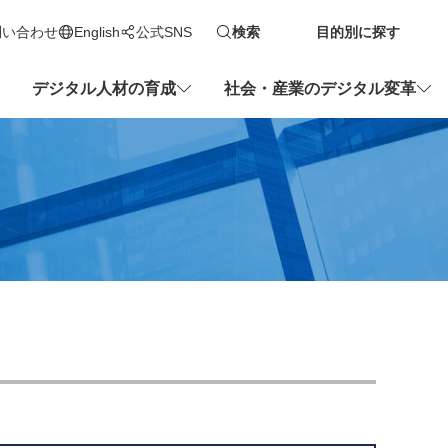
問い合わせ
English
公式SNS
検索
目的別に探す
新しいタブで開きます
デジタル人材の育成
社会・産業のデジタル変革