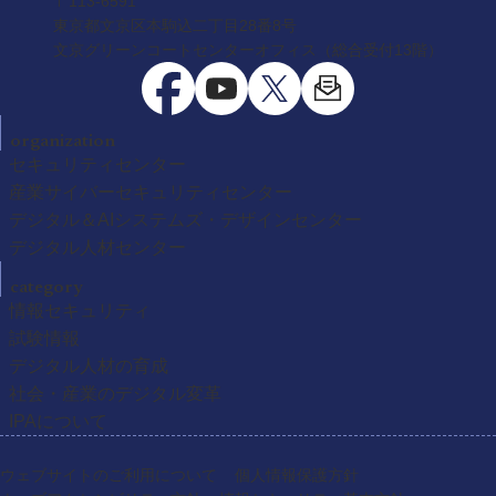
〒113-6591
東京都文京区本駒込二丁目28番8号
文京グリーンコートセンターオフィス（総合受付13階）
organization
セキュリティセンター
産業サイバーセキュリティセンター
デジタル＆AIシステムズ・デザインセンター
デジタル人材センター
category
情報セキュリティ
試験情報
デジタル人材の育成
社会・産業のデジタル変革
IPAについて
ウェブサイトのご利用について
個人情報保護方針