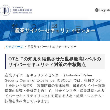
グローバルナビゲーションへジャンプ
コンテンツへジャンプ
フッターへジャンプ
English
新しいタ
産業サイバーセキュリティセンター
目的別
検索
お問い合わせ
メニュー
トップページ
産業サイバーセキュリティセンター
OTとITの知見を結集させた世界最高レベルの
サイバーセキュリティ対策の中核拠点
産業サイバーセキュリティセンター（Industrial Cyber
Security Center of Excellence, ICSCoE）では、模擬プラン
トを用いた演習や、攻撃防御の実践経験、最新のサイバー攻撃
情報の調査・分析等を通じて、社会インフラ・産業基盤へのサ
イバーセキュリティリスクに対応する人材・組織・システム・
技術を生み出していきます。