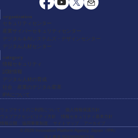
organization
セキュリティセンター
産業サイバーセキュリティセンター
デジタル＆AIシステムズ・デザインセンター
デジタル人材センター
category
情報セキュリティ
試験情報
デジタル人材の育成
社会・産業のデジタル変革
IPAについて
ウェブサイトのご利用について
個人情報保護方針
ウェブアクセシビリティ方針
情報セキュリティ基本方針
情報公開
協同事業制度
サイトマップ
アーカイブ
© 2026 Innovation Platform Agency, Japan
（IPA）
法人番号 5010005007126