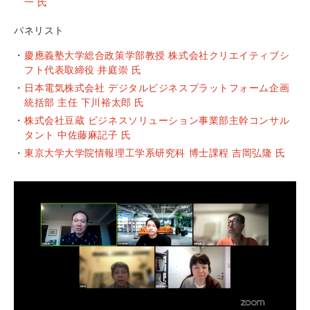
一 氏
パネリスト
慶應義塾大学総合政策学部教授 株式会社クリエイティブシ
フト代表取締役 井庭崇 氏
日本電気株式会社 デジタルビジネスプラットフォーム企画
統括部 主任 下川裕太郎 氏
株式会社豆蔵 ビジネスソリューション事業部主幹コンサル
タント 中佐藤麻記子 氏
東京大学大学院情報理工学系研究科 博士課程 吉岡弘隆 氏