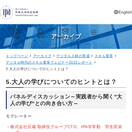
グローバルナビゲーションへジャンプ
コンテンツへジャンプ
フッターへジャンプ
English
新しいタ
アーカイブ
目的別
検索
お問い合わせ
メニュー
トップページ
アーカイブ
デジタル人材の育成
スキル変革
デジタル時代のスキル変革ウェビナー2022レポート
5.大人の学びについてのヒントとは？
5.大人の学びについてのヒントとは？
パネルディスカッション～実践者から聞く”大
人の学び”との向き合い方～
モデレーター
株式会社豆蔵 取締役グループCTO、IPA非常勤 羽生田栄