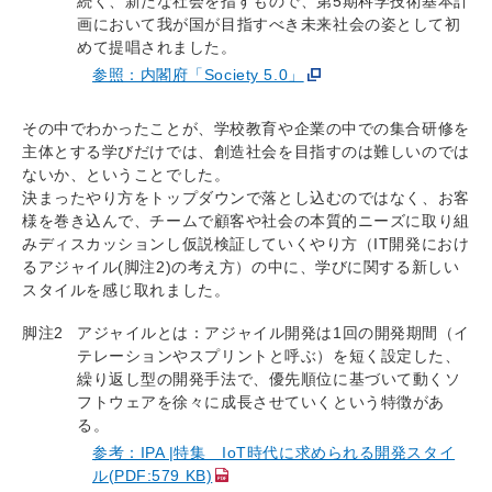
続く、新たな社会を指すもので、第5期科学技術基本計
画において我が国が目指すべき未来社会の姿として初
めて提唱されました。
参照：内閣府「Society 5.0」
その中でわかったことが、学校教育や企業の中での集合研修を
主体とする学びだけでは、創造社会を目指すのは難しいのでは
ないか、ということでした。
決まったやり方をトップダウンで落とし込むのではなく、お客
様を巻き込んで、チームで顧客や社会の本質的ニーズに取り組
みディスカッションし仮説検証していくやり方（IT開発におけ
るアジャイル(脚注2)の考え方）の中に、学びに関する新しい
スタイルを感じ取れました。
脚注2
アジャイルとは：アジャイル開発は1回の開発期間（イ
テレーションやスプリントと呼ぶ）を短く設定した、
繰り返し型の開発手法で、優先順位に基づいて動くソ
フトウェアを徐々に成長させていくという特徴があ
る。
参考：IPA |特集 IoT時代に求められる開発スタイ
ル(PDF:579 KB)