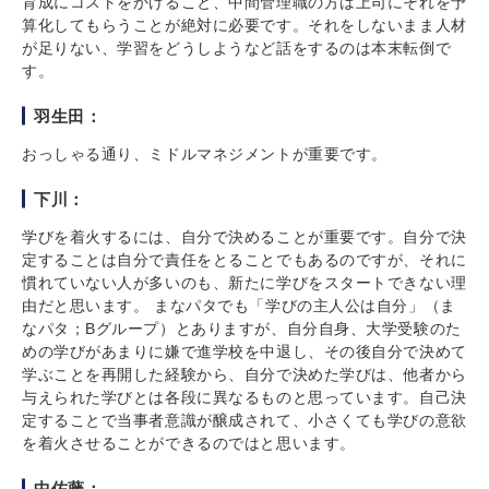
育成にコストをかけること、中間管理職の方は上司にそれを予
算化してもらうことが絶対に必要です。それをしないまま人材
が足りない、学習をどうしようなど話をするのは本末転倒で
す。
羽生田：
おっしゃる通り、ミドルマネジメントが重要です。
下川：
学びを着火するには、自分で決めることが重要です。自分で決
定することは自分で責任をとることでもあるのですが、それに
慣れていない人が多いのも、新たに学びをスタートできない理
由だと思います。 まなパタでも「学びの主人公は自分」（ま
なパタ；Bグループ）とありますが、自分自身、大学受験のた
めの学びがあまりに嫌で進学校を中退し、その後自分で決めて
学ぶことを再開した経験から、自分で決めた学びは、他者から
与えられた学びとは各段に異なるものと思っています。自己決
定することで当事者意識が醸成されて、小さくても学びの意欲
を着火させることができるのではと思います。
中佐藤：