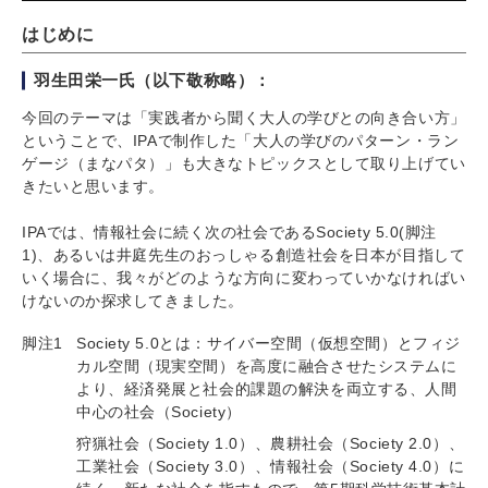
はじめに
羽生田栄一氏（以下敬称略）：
今回のテーマは「実践者から聞く大人の学びとの向き合い方」
ということで、IPAで制作した「大人の学びのパターン・ラン
ゲージ（まなパタ）」も大きなトピックスとして取り上げてい
きたいと思います。
IPAでは、情報社会に続く次の社会であるSociety 5.0(脚注
1)、あるいは井庭先生のおっしゃる創造社会を日本が目指して
いく場合に、我々がどのような方向に変わっていかなければい
けないのか探求してきました。
脚注1
Society 5.0とは：サイバー空間（仮想空間）とフィジ
カル空間（現実空間）を高度に融合させたシステムに
より、経済発展と社会的課題の解決を両立する、人間
中心の社会（Society）
狩猟社会（Society 1.0）、農耕社会（Society 2.0）、
工業社会（Society 3.0）、情報社会（Society 4.0）に