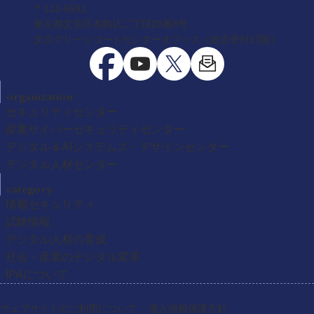
〒113-6591
東京都文京区本駒込二丁目28番8号
文京グリーンコートセンターオフィス（総合受付13階）
organization
セキュリティセンター
産業サイバーセキュリティセンター
デジタル＆AIシステムズ・デザインセンター
デジタル人材センター
category
情報セキュリティ
試験情報
デジタル人材の育成
社会・産業のデジタル変革
IPAについて
ウェブサイトのご利用について
個人情報保護方針