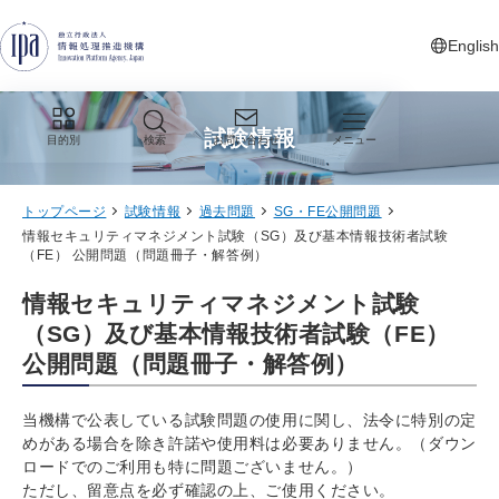
グローバルナビゲーションへジャンプ
コンテンツへジャンプ
フッターへジャンプ
English
新しいタ
試験情報
目的別
検索
お問い合わせ
メニュー
トップページ
試験情報
過去問題
SG・FE公開問題
情報セキュリティマネジメント試験（SG）及び基本情報技術者試験
（FE） 公開問題（問題冊子・解答例）
情報セキュリティマネジメント試験
（SG）及び基本情報技術者試験（FE）
公開問題（問題冊子・解答例）
当機構で公表している試験問題の使用に関し、法令に特別の定
めがある場合を除き許諾や使用料は必要ありません。（ダウン
ロードでのご利用も特に問題ございません。）
ただし、留意点を必ず確認の上、ご使用ください。