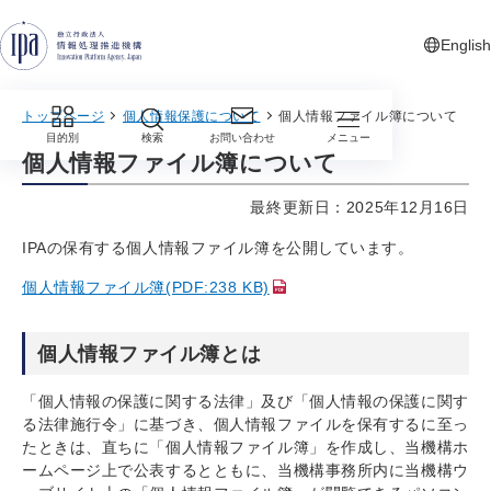
グローバルナビゲーションへジャンプ
コンテンツへジャンプ
フッターへジャンプ
English
新しいタ
トップページ
個人情報保護について
個人情報ファイル簿について
目的別
検索
お問い合わせ
メニュー
個人情報ファイル簿について
最終更新日：2025年12月16日
IPAの保有する個人情報ファイル簿を公開しています。
個人情報ファイル簿(PDF:238 KB)
個人情報ファイル簿とは
「個人情報の保護に関する法律」及び「個人情報の保護に関す
る法律施行令」に基づき、個人情報ファイルを保有するに至っ
たときは、直ちに「個人情報ファイル簿」を作成し、当機構ホ
ームページ上で公表するとともに、当機構事務所内に当機構ウ