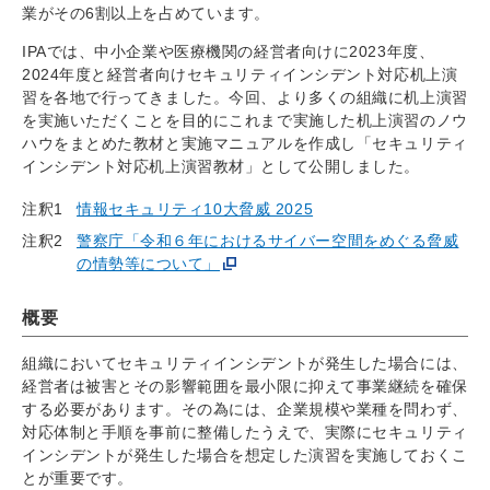
業がその6割以上を占めています。
IPAでは、中小企業や医療機関の経営者向けに2023年度、
2024年度と経営者向けセキュリティインシデント対応机上演
習を各地で行ってきました。今回、より多くの組織に机上演習
を実施いただくことを目的にこれまで実施した机上演習のノウ
ハウをまとめた教材と実施マニュアルを作成し「セキュリティ
インシデント対応机上演習教材」として公開しました。
注釈1
情報セキュリティ10大脅威 2025
注釈2
警察庁「令和６年におけるサイバー空間をめぐる脅威
の情勢等について」
概要
組織においてセキュリティインシデントが発生した場合には、
経営者は被害とその影響範囲を最小限に抑えて事業継続を確保
する必要があります。その為には、企業規模や業種を問わず、
対応体制と手順を事前に整備したうえで、実際にセキュリティ
インシデントが発生した場合を想定した演習を実施しておくこ
とが重要です。