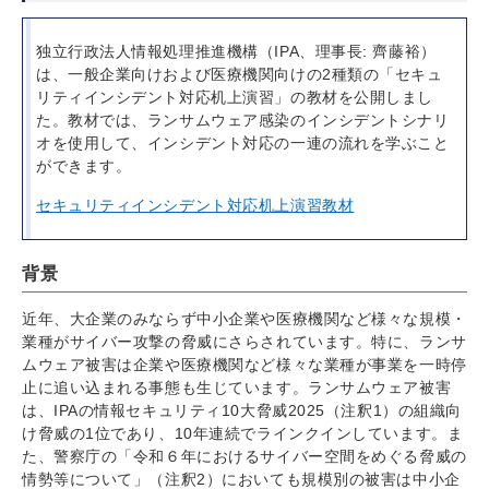
独立行政法人情報処理推進機構（IPA、理事長: 齊藤裕）
は、一般企業向けおよび医療機関向けの2種類の「セキュ
リティインシデント対応机上演習」の教材を公開しまし
た。教材では、ランサムウェア感染のインシデントシナリ
オを使用して、インシデント対応の一連の流れを学ぶこと
ができます。
セキュリティインシデント対応机上演習教材
背景
近年、大企業のみならず中小企業や医療機関など様々な規模・
業種がサイバー攻撃の脅威にさらされています。特に、ランサ
ムウェア被害は企業や医療機関など様々な業種が事業を一時停
止に追い込まれる事態も生じています。ランサムウェア被害
は、IPAの情報セキュリティ10大脅威2025（注釈1）の組織向
け脅威の1位であり、10年連続でラインクインしています。ま
た、警察庁の「令和６年におけるサイバー空間をめぐる脅威の
情勢等について」（注釈2）においても規模別の被害は中小企