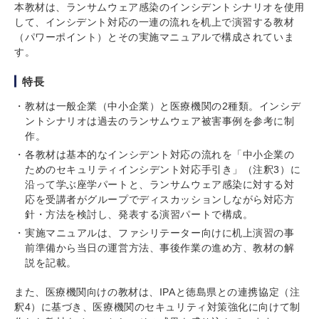
本教材は、ランサムウェア感染のインシデントシナリオを使用
して、インシデント対応の一連の流れを机上で演習する教材
（パワーポイント）とその実施マニュアルで構成されていま
す。
特長
教材は一般企業（中小企業）と医療機関の2種類。インシデ
ントシナリオは過去のランサムウェア被害事例を参考に制
作。
各教材は基本的なインシデント対応の流れを「中小企業の
ためのセキュリティインシデント対応手引き」（注釈3）に
沿って学ぶ座学パートと、ランサムウェア感染に対する対
応を受講者がグループでディスカッションしながら対応方
針・方法を検討し、発表する演習パートで構成。
実施マニュアルは、ファシリテーター向けに机上演習の事
前準備から当日の運営方法、事後作業の進め方、教材の解
説を記載。
また、医療機関向けの教材は、IPAと徳島県との連携協定（注
釈4）に基づき、医療機関のセキュリティ対策強化に向けて制