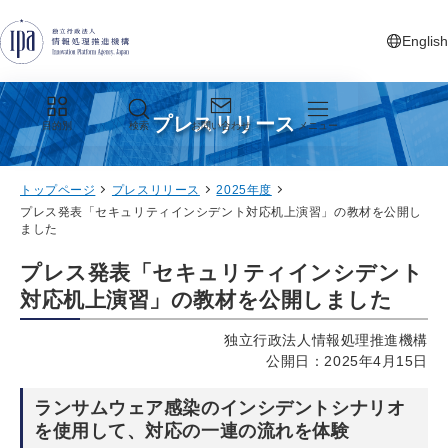
グローバルナビゲーションへジャンプ
コンテンツへジャンプ
フッターへジャンプ
English
新しいタ
プレスリリース
目的別
検索
お問い合わせ
メニュー
トップページ
プレスリリース
2025年度
プレス発表「セキュリティインシデント対応机上演習」の教材を公開し
ました
プレス発表「セキュリティインシデント
対応机上演習」の教材を公開しました
独立行政法人情報処理推進機構
公開日：2025年4月15日
ランサムウェア感染のインシデントシナリオ
を使用して、対応の一連の流れを体験