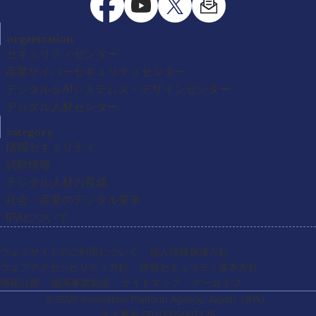
organization
セキュリティセンター
産業サイバーセキュリティセンター
デジタル＆AIシステムズ・デザインセンター
デジタル人材センター
category
情報セキュリティ
試験情報
デジタル人材の育成
社会・産業のデジタル変革
IPAについて
ウェブサイトのご利用について
個人情報保護方針
ウェブアクセシビリティ方針
情報セキュリティ基本方針
情報公開
協同事業制度
サイトマップ
アーカイブ
© 2026 Innovation Platform Agency, Japan
（IPA）
法人番号 5010005007126