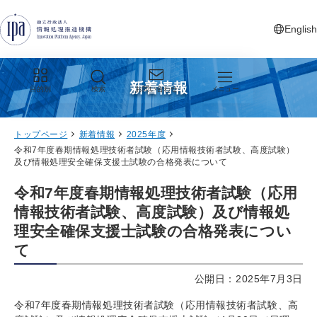
グローバルナビゲーションへジャンプ
コンテンツへジャンプ
フッターへジャンプ
English
新しいタ
新着情報
目的別
検索
お問い合わせ
メニュー
トップページ
新着情報
2025年度
令和7年度春期情報処理技術者試験（応用情報技術者試験、高度試験）
及び情報処理安全確保支援士試験の合格発表について
令和7年度春期情報処理技術者試験（応用
情報技術者試験、高度試験）及び情報処
理安全確保支援士試験の合格発表につい
て
公開日：2025年7月3日
令和7年度春期情報処理技術者試験（応用情報技術者試験、高