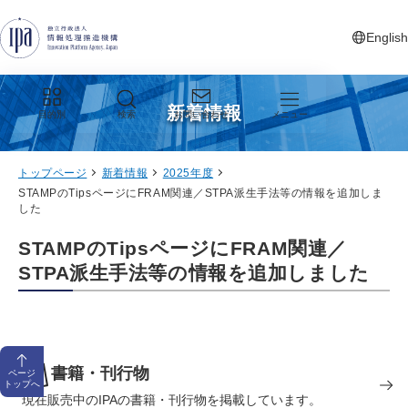
グローバルナビゲーションへジャンプ
コンテンツへジャンプ
フッターへジャンプ
English
新しいタ
新着情報
目的別
検索
お問い合わせ
メニュー
トップページ
新着情報
2025年度
STAMPのTipsページにFRAM関連／STPA派生手法等の情報を追加しま
した
STAMPのTipsページにFRAM関連／
STPA派生手法等の情報を追加しました
書籍・刊行物
ページ
トップへ
現在販売中のIPAの書籍・刊行物を掲載しています。